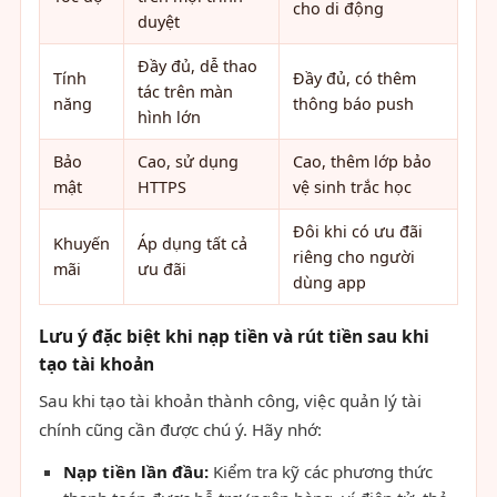
cho di động
duyệt
Đầy đủ, dễ thao
Tính
Đầy đủ, có thêm
tác trên màn
năng
thông báo push
hình lớn
Bảo
Cao, sử dụng
Cao, thêm lớp bảo
mật
HTTPS
vệ sinh trắc học
Đôi khi có ưu đãi
Khuyến
Áp dụng tất cả
riêng cho người
mãi
ưu đãi
dùng app
Lưu ý đặc biệt khi nạp tiền và rút tiền sau khi
tạo tài khoản
Sau khi tạo tài khoản thành công, việc quản lý tài
chính cũng cần được chú ý. Hãy nhớ:
Nạp tiền lần đầu:
Kiểm tra kỹ các phương thức