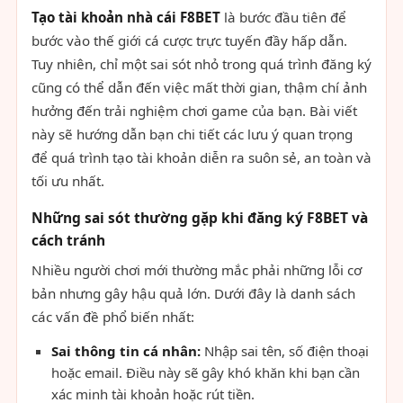
Tạo tài khoản nhà cái F8BET
là bước đầu tiên để
bước vào thế giới cá cược trực tuyến đầy hấp dẫn.
Tuy nhiên, chỉ một sai sót nhỏ trong quá trình đăng ký
cũng có thể dẫn đến việc mất thời gian, thậm chí ảnh
hưởng đến trải nghiệm chơi game của bạn. Bài viết
này sẽ hướng dẫn bạn chi tiết các lưu ý quan trọng
để quá trình tạo tài khoản diễn ra suôn sẻ, an toàn và
tối ưu nhất.
Những sai sót thường gặp khi đăng ký F8BET và
cách tránh
Nhiều người chơi mới thường mắc phải những lỗi cơ
bản nhưng gây hậu quả lớn. Dưới đây là danh sách
các vấn đề phổ biến nhất:
Sai thông tin cá nhân:
Nhập sai tên, số điện thoại
hoặc email. Điều này sẽ gây khó khăn khi bạn cần
xác minh tài khoản hoặc rút tiền.