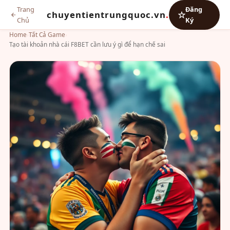
Trang
Đăng
chuyentientrungquoc.vn
.
Chủ
Ký
Home
›
Tất Cả Game
›
Tạo tài khoản nhà cái F8BET cần lưu ý gì để hạn chế sai