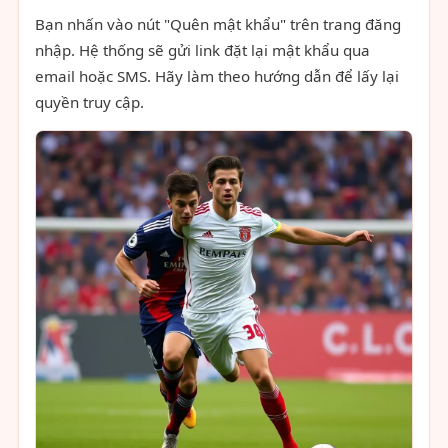
Bạn nhấn vào nút "Quên mật khẩu" trên trang đăng
nhập. Hệ thống sẽ gửi link đặt lại mật khẩu qua
email hoặc SMS. Hãy làm theo hướng dẫn để lấy lại
quyền truy cập.