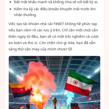
Đặt mật khẩu mạnh và không chia sẻ với bất kỳ ai.
Kiểm tra kỹ các điều khoản khuyến mãi trước khi
nhận thưởng.
Việc tạo tài khoản nhà cái F8BET không hề phức tạp
nếu bạn nắm rõ các lưu ý trên. Chỉ cần một chút cẩn
thận ngay từ đầu, bạn sẽ có một trải nghiệm cá cược
an toàn và thú vị. Còn chần chừ gì nữa, bạn đã sẵn
sàng thử vận may của mình chưa? 🎲