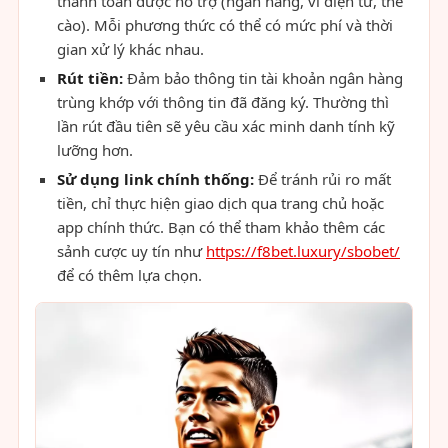
thanh toán được hỗ trợ (ngân hàng, ví điện tử, thẻ
cào). Mỗi phương thức có thể có mức phí và thời
gian xử lý khác nhau.
Rút tiền:
Đảm bảo thông tin tài khoản ngân hàng
trùng khớp với thông tin đã đăng ký. Thường thì
lần rút đầu tiên sẽ yêu cầu xác minh danh tính kỹ
lưỡng hơn.
Sử dụng link chính thống:
Để tránh rủi ro mất
tiền, chỉ thực hiện giao dịch qua trang chủ hoặc
app chính thức. Bạn có thể tham khảo thêm các
sảnh cược uy tín như
https://f8bet.luxury/sbobet/
để có thêm lựa chọn.