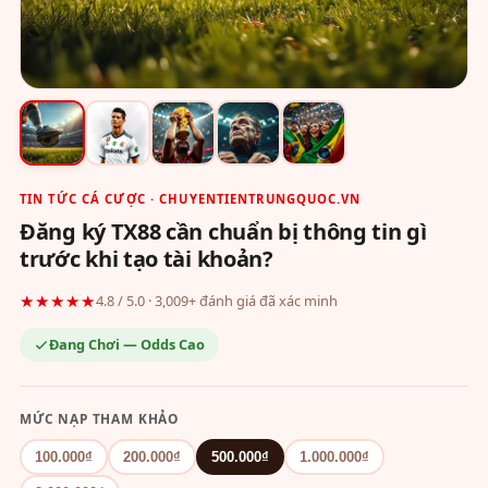
TIN TỨC CÁ CƯỢC · CHUYENTIENTRUNGQUOC.VN
Đăng ký TX88 cần chuẩn bị thông tin gì
trước khi tạo tài khoản?
★★★★★
4.8 / 5.0 · 3,009+ đánh giá đã xác minh
Đang Chơi — Odds Cao
MỨC NẠP THAM KHẢO
100.000₫
200.000₫
500.000₫
1.000.000₫