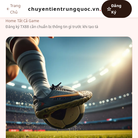
Trang
Đăng
chuyentientrungquoc.vn
.
Chủ
Ký
Home
›
Tất Cả Game
›
Đăng ký TX88 cần chuẩn bị thông tin gì trước khi tạo tà