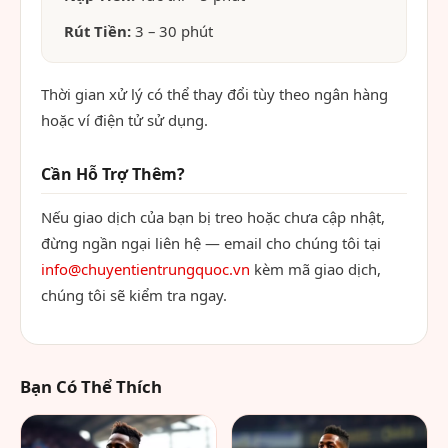
Rút Tiền:
3 – 30 phút
Thời gian xử lý có thể thay đổi tùy theo ngân hàng
hoặc ví điện tử sử dụng.
Cần Hỗ Trợ Thêm?
Nếu giao dịch của bạn bị treo hoặc chưa cập nhật,
đừng ngần ngại liên hệ — email cho chúng tôi tại
info@chuyentientrungquoc.vn
kèm mã giao dịch,
chúng tôi sẽ kiểm tra ngay.
Bạn Có Thể Thích