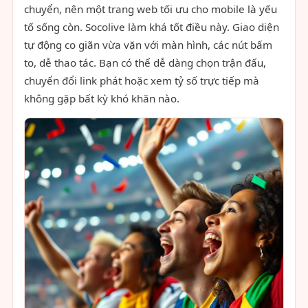
chuyển, nên một trang web tối ưu cho mobile là yếu
tố sống còn. Socolive làm khá tốt điều này. Giao diện
tự động co giãn vừa vặn với màn hình, các nút bấm
to, dễ thao tác. Bạn có thể dễ dàng chọn trận đấu,
chuyển đổi link phát hoặc xem tỷ số trực tiếp mà
không gặp bất kỳ khó khăn nào.