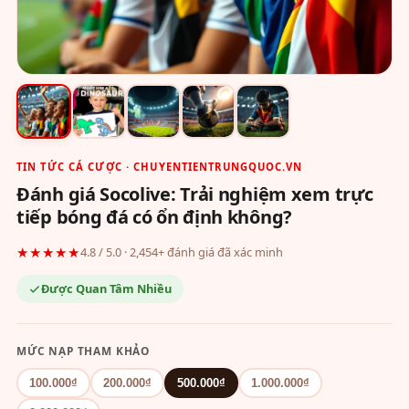
TIN TỨC CÁ CƯỢC · CHUYENTIENTRUNGQUOC.VN
Đánh giá Socolive: Trải nghiệm xem trực
tiếp bóng đá có ổn định không?
★★★★★
4.8 / 5.0 · 2,454+ đánh giá đã xác minh
Được Quan Tâm Nhiều
MỨC NẠP THAM KHẢO
100.000₫
200.000₫
500.000₫
1.000.000₫