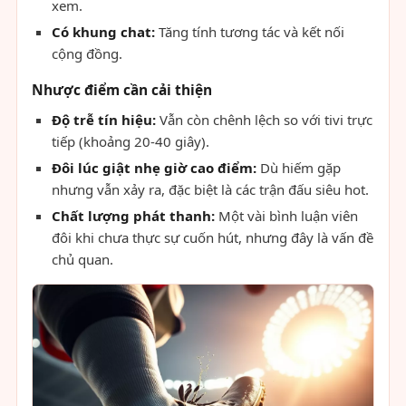
xem.
Có khung chat:
Tăng tính tương tác và kết nối
cộng đồng.
Nhược điểm cần cải thiện
Độ trễ tín hiệu:
Vẫn còn chênh lệch so với tivi trực
tiếp (khoảng 20-40 giây).
Đôi lúc giật nhẹ giờ cao điểm:
Dù hiếm gặp
nhưng vẫn xảy ra, đặc biệt là các trận đấu siêu hot.
Chất lượng phát thanh:
Một vài bình luận viên
đôi khi chưa thực sự cuốn hút, nhưng đây là vấn đề
chủ quan.