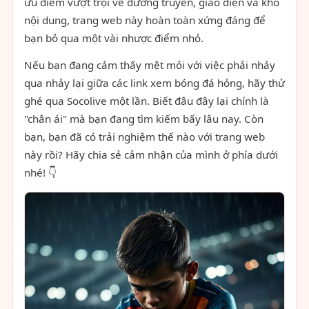
ưu điểm vượt trội về đường truyền, giao diện và kho
nội dung, trang web này hoàn toàn xứng đáng để
bạn bỏ qua một vài nhược điểm nhỏ.
Nếu bạn đang cảm thấy mệt mỏi với việc phải nhảy
qua nhảy lại giữa các link xem bóng đá hỏng, hãy thử
ghé qua Socolive một lần. Biết đâu đây lại chính là
"chân ái" mà bạn đang tìm kiếm bấy lâu nay. Còn
bạn, bạn đã có trải nghiệm thế nào với trang web
này rồi? Hãy chia sẻ cảm nhận của mình ở phía dưới
nhé! 👇