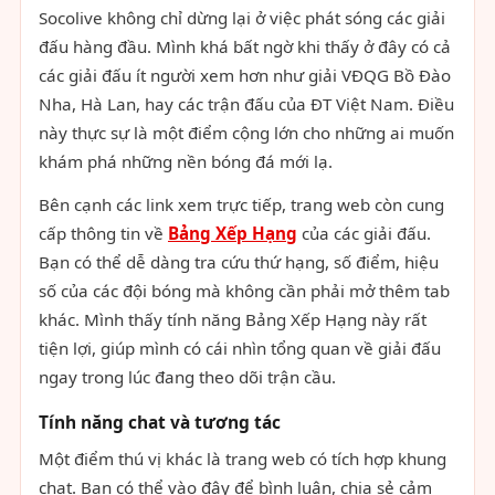
Socolive không chỉ dừng lại ở việc phát sóng các giải
đấu hàng đầu. Mình khá bất ngờ khi thấy ở đây có cả
các giải đấu ít người xem hơn như giải VĐQG Bồ Đào
Nha, Hà Lan, hay các trận đấu của ĐT Việt Nam. Điều
này thực sự là một điểm cộng lớn cho những ai muốn
khám phá những nền bóng đá mới lạ.
Bên cạnh các link xem trực tiếp, trang web còn cung
cấp thông tin về
Bảng Xếp Hạng
của các giải đấu.
Bạn có thể dễ dàng tra cứu thứ hạng, số điểm, hiệu
số của các đội bóng mà không cần phải mở thêm tab
khác. Mình thấy tính năng Bảng Xếp Hạng này rất
tiện lợi, giúp mình có cái nhìn tổng quan về giải đấu
ngay trong lúc đang theo dõi trận cầu.
Tính năng chat và tương tác
Một điểm thú vị khác là trang web có tích hợp khung
chat. Bạn có thể vào đây để bình luận, chia sẻ cảm