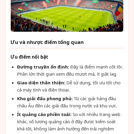
Ưu và nhược điểm tổng quan
Ưu điểm nổi bật
Đường truyền ổn định:
Đây là điểm mạnh cốt lõi.
Phần lớn thời gian xem đều mượt mà, ít giật lag.
Giao diện thân thiện:
Dễ sử dụng, tối ưu tốt cho
cả máy tính và điện thoại.
Kho giải đấu phong phú:
Từ các giải hàng đầu
châu Âu đến các giải đấu trong nước và khu vực.
Ít quảng cáo phiền toái:
So với nhiều trang web
khác, số lượng quảng cáo ở đây được kiểm soát
khá tốt, không làm ảnh hưởng đến trải nghiệm