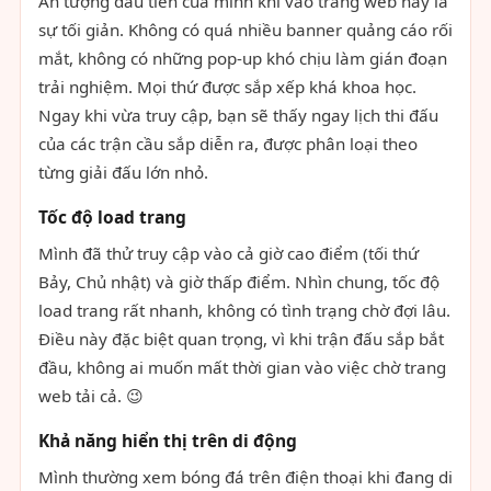
Ấn tượng đầu tiên của mình khi vào trang web này là
sự tối giản. Không có quá nhiều banner quảng cáo rối
mắt, không có những pop-up khó chịu làm gián đoạn
trải nghiệm. Mọi thứ được sắp xếp khá khoa học.
Ngay khi vừa truy cập, bạn sẽ thấy ngay lịch thi đấu
của các trận cầu sắp diễn ra, được phân loại theo
từng giải đấu lớn nhỏ.
Tốc độ load trang
Mình đã thử truy cập vào cả giờ cao điểm (tối thứ
Bảy, Chủ nhật) và giờ thấp điểm. Nhìn chung, tốc độ
load trang rất nhanh, không có tình trạng chờ đợi lâu.
Điều này đặc biệt quan trọng, vì khi trận đấu sắp bắt
đầu, không ai muốn mất thời gian vào việc chờ trang
web tải cả. 😉
Khả năng hiển thị trên di động
Mình thường xem bóng đá trên điện thoại khi đang di