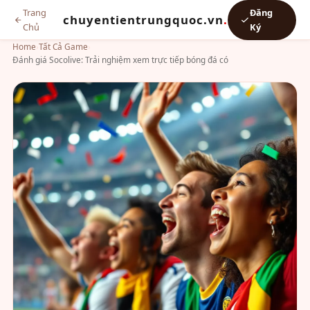
Trang
Đăng
chuyentientrungquoc.vn
.
Chủ
Ký
Home
›
Tất Cả Game
›
Đánh giá Socolive: Trải nghiệm xem trực tiếp bóng đá có