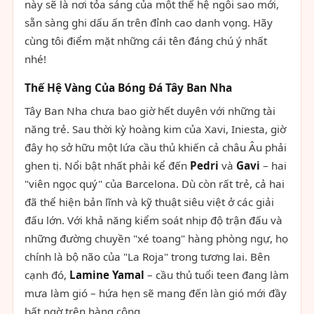
này sẽ là nơi tỏa sáng của một thế hệ ngôi sao mới,
sẵn sàng ghi dấu ấn trên đỉnh cao danh vọng. Hãy
cùng tôi điểm mặt những cái tên đáng chú ý nhất
nhé!
Thế Hệ Vàng Của Bóng Đá Tây Ban Nha
Tây Ban Nha chưa bao giờ hết duyên với những tài
năng trẻ. Sau thời kỳ hoàng kim của Xavi, Iniesta, giờ
đây họ sở hữu một lứa cầu thủ khiến cả châu Âu phải
ghen tị. Nổi bật nhất phải kể đến
Pedri
và
Gavi
– hai
"viên ngọc quý" của Barcelona. Dù còn rất trẻ, cả hai
đã thể hiện bản lĩnh và kỹ thuật siêu việt ở các giải
đấu lớn. Với khả năng kiểm soát nhịp độ trận đấu và
những đường chuyền "xé toang" hàng phòng ngự, họ
chính là bộ não của "La Roja" trong tương lai. Bên
cạnh đó,
Lamine Yamal
– cầu thủ tuổi teen đang làm
mưa làm gió – hứa hẹn sẽ mang đến làn gió mới đầy
bất ngờ trên hàng công.