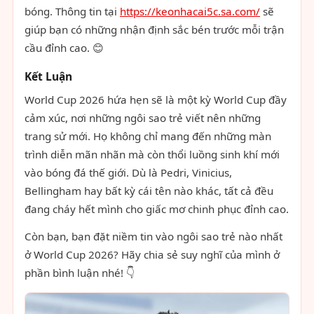
bóng. Thông tin tại
https://keonhacai5c.sa.com/
sẽ
giúp bạn có những nhận định sắc bén trước mỗi trận
cầu đỉnh cao. 😊
Kết Luận
World Cup 2026 hứa hẹn sẽ là một kỳ World Cup đầy
cảm xúc, nơi những ngôi sao trẻ viết nên những
trang sử mới. Họ không chỉ mang đến những màn
trình diễn mãn nhãn mà còn thổi luồng sinh khí mới
vào bóng đá thế giới. Dù là Pedri, Vinicius,
Bellingham hay bất kỳ cái tên nào khác, tất cả đều
đang cháy hết mình cho giấc mơ chinh phục đỉnh cao.
Còn bạn, bạn đặt niềm tin vào ngôi sao trẻ nào nhất
ở World Cup 2026? Hãy chia sẻ suy nghĩ của mình ở
phần bình luận nhé! 👇