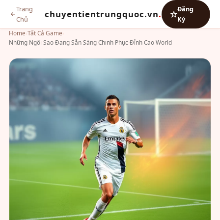
Trang
Đăng
chuyentientrungquoc.vn
.
Chủ
Ký
Home
›
Tất Cả Game
›
Những Ngôi Sao Đang Sẵn Sàng Chinh Phục Đỉnh Cao World