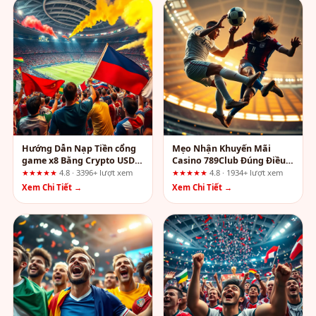
Hướng Dẫn Nạp Tiền cổng
Mẹo Nhận Khuyến Mãi
game x8 Bằng Crypto USDT
Casino 789Club Đúng Điều
An Toàn Bảo Mật
Kiện Nhà Cái
★★★★★
4.8 · 3396+ lượt xem
★★★★★
4.8 · 1934+ lượt xem
Xem Chi Tiết →
Xem Chi Tiết →