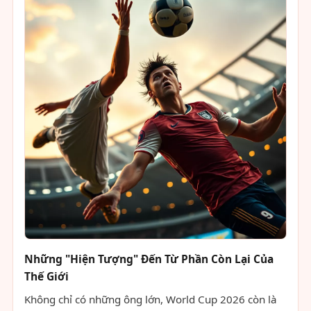
Những "Hiện Tượng" Đến Từ Phần Còn Lại Của
Thế Giới
Không chỉ có những ông lớn, World Cup 2026 còn là