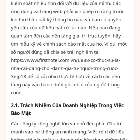
kiểm soát nhiều hơn đối với dữ liệu của mình. Các
ứng dụng và trang web phải xin phép rõ ràng trước
khi thu thập bất kỳ thông tin nào, và bạn có quyền
yêu cầu xóa dữ liệu bất cứ lúc nào. Nếu bạn đang
quan tâm đến các nền tảng giải trí trực tuyến, hãy
tìm hiểu kỹ về chính sách bảo mật của họ. Ví dụ, một
số người dùng đã chia sẻ trải nghiệm tại
https://www.firsthotel.com.vn/u888-co-thuc-su-la-
nha-cai-dang-choi-danh-gia-tu-nguoi-trong-cuoc-
3ejp18 để có cái nhìn thực tế hơn về cách các nền
tảng này vận hành dưới góc nhìn của người trong
cuộc.
2.1. Trách Nhiệm Của Doanh Nghiệp Trong Việc
Bảo Mật
Các công ty công nghệ lớn và nhỏ đều phải đầu tư
mạnh vào hệ thống an ninh mạng. Việc rò rỉ dữ liệu
không chỉ gây mất uy tín mà còn kéo theo những hậu