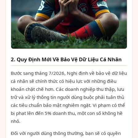
2. Quy Định Mới Về Bảo Vệ Dữ Liệu Cá Nhân
Bước sang tháng 7/2026, Nghị định về bảo vệ dữ liệu
cá nhân sẽ chính thức có hiệu lực với những điều
khoản chặt chẽ hơn. Các doanh nghiệp thu thập, lưu
trữ và xử lý thông tin người dùng buộc phải tuân thủ
các tiêu chuẩn bảo mật nghiêm ngặt. Vi phạm có thể
bị phạt lên đến 5% doanh thu, một con số không hề
nhỏ.
Đối với người dùng thông thường, bạn sẽ có quyền