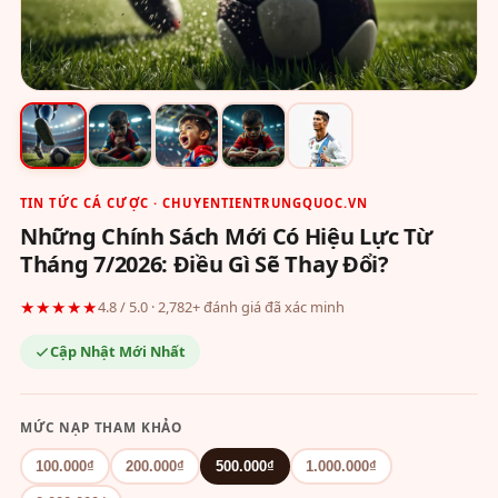
TIN TỨC CÁ CƯỢC · CHUYENTIENTRUNGQUOC.VN
Những Chính Sách Mới Có Hiệu Lực Từ
Tháng 7/2026: Điều Gì Sẽ Thay Đổi?
★★★★★
4.8 / 5.0 · 2,782+ đánh giá đã xác minh
Cập Nhật Mới Nhất
MỨC NẠP THAM KHẢO
100.000₫
200.000₫
500.000₫
1.000.000₫