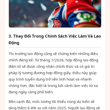
3. Thay Đổi Trong Chính Sách Việc Làm Và Lao
Động
Thị trường lao động cũng sẽ chứng kiến những điều
chỉnh đáng kể. Từ tháng 7/2026, hợp đồng lao động
điện tử sẽ được công nhận chính thức và có giá trị
pháp lý tương đương hợp đồng giấy. Điều này giúp
quy trình tuyển dụng trở nên linh hoạt và nhanh
chóng hơn, đặc biệt là trong bối cảnh làm việc từ xa
đang ngày càng phổ biến.
Bên cạnh đó, mức lương tối thiểu vùng dự kiến sẽ
tăng thêm 6-8% so với năm 2025. Người lao động sẽ