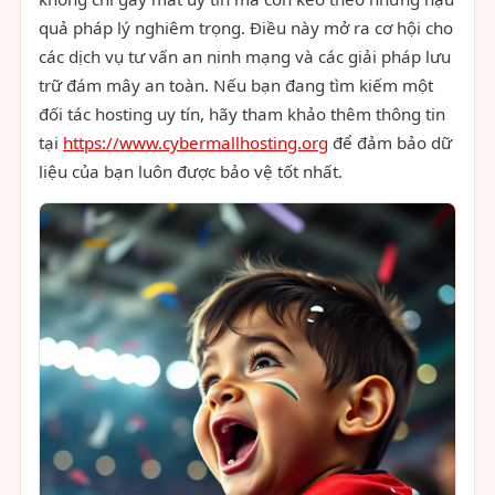
quả pháp lý nghiêm trọng. Điều này mở ra cơ hội cho
các dịch vụ tư vấn an ninh mạng và các giải pháp lưu
trữ đám mây an toàn. Nếu bạn đang tìm kiếm một
đối tác hosting uy tín, hãy tham khảo thêm thông tin
tại
https://www.cybermallhosting.org
để đảm bảo dữ
liệu của bạn luôn được bảo vệ tốt nhất.