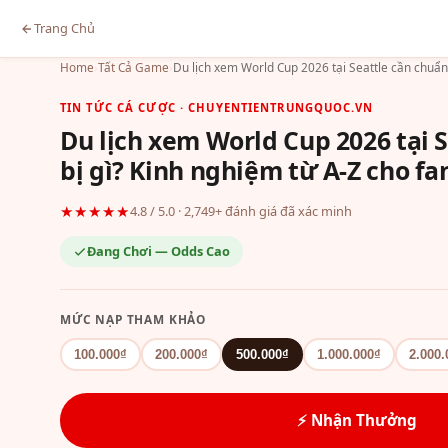
Trang Chủ
Home
›
Tất Cả Game
›
Du lịch xem World Cup 2026 tại Seattle cần chuẩn 
TIN TỨC CÁ CƯỢC · CHUYENTIENTRUNGQUOC.VN
Du lịch xem World Cup 2026 tại 
bị gì? Kinh nghiệm từ A-Z cho fa
★★★★★
4.8 / 5.0 · 2,749+ đánh giá đã xác minh
Đang Chơi — Odds Cao
MỨC NẠP THAM KHẢO
100.000₫
200.000₫
500.000₫
1.000.000₫
2.000.
⚡ Nhận Thưởng