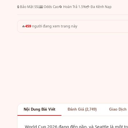
🔒 Bảo Mật SSL
🎰 Odds Cao
🔄 Hoàn Trả 1.5%
💳 Đa Kênh Nạp
🔥
459
người đang xem trang này
Nội Dung Bài Viết
Đánh Giá (2,749)
Giao Dịch
World Cup 2026 đang đến gần, và Seattle là một t