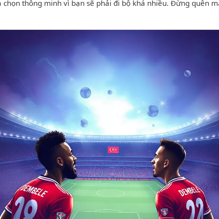
a chọn thông minh vì bạn sẽ phải đi bộ khá nhiều. Đừng quên m