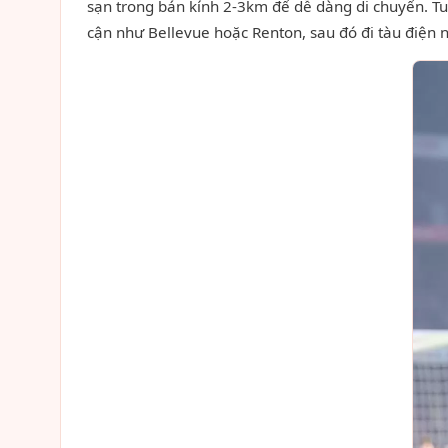
sạn trong bán kính 2-3km để dễ dàng di chuyển. Tuy
cận như Bellevue hoặc Renton, sau đó đi tàu điện 