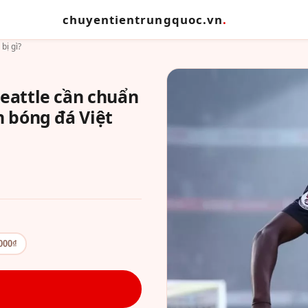
chuyentientrungquoc.vn
.
bị gì?
Seattle cần chuẩn
n bóng đá Việt
000₫