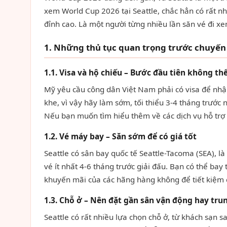
xem World Cup 2026 tại Seattle, chắc hẳn có rất nh
đỉnh cao. Là một người từng nhiều lần săn vé đi xem
1. Những thủ tục quan trọng trước chuyến
1.1. Visa và hộ chiếu – Bước đầu tiên không th
Mỹ yêu cầu công dân Việt Nam phải có visa để nhập 
khe, vì vậy hãy làm sớm, tối thiểu 3-4 tháng trước
Nếu bạn muốn tìm hiểu thêm về các dịch vụ hỗ trợ 
1.2. Vé máy bay – Săn sớm để có giá tốt
Seattle có sân bay quốc tế Seattle-Tacoma (SEA), l
vé ít nhất 4-6 tháng trước giải đấu. Bạn có thể b
khuyến mãi của các hãng hàng không để tiết kiệm c
1.3. Chỗ ở – Nên đặt gần sân vận động hay tru
Seattle có rất nhiều lựa chọn chỗ ở, từ khách sạn