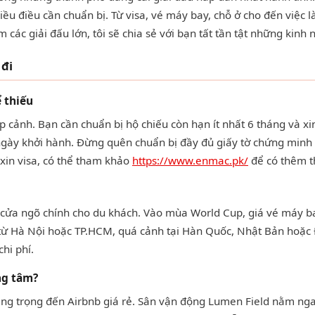
iều điều cần chuẩn bị. Từ visa, vé máy bay, chỗ ở cho đến việc
 các giải đấu lớn, tôi sẽ chia sẻ với bạn tất tần tật những kinh 
 đi
ể thiếu
cảnh. Bạn cần chuẩn bị hộ chiếu còn hạn ít nhất 6 tháng và xin 
 ngày khởi hành. Đừng quên chuẩn bị đầy đủ giấy tờ chứng minh tà
xin visa, có thể tham khảo
https://www.enmac.pk/
để có thêm th
à cửa ngõ chính cho du khách. Vào mùa World Cup, giá vé máy ba
ay từ Hà Nội hoặc TP.HCM, quá cảnh tại Hàn Quốc, Nhật Bản hoặc
hi phí.
ng tâm?
 sang trọng đến Airbnb giá rẻ. Sân vận động Lumen Field nằm ng