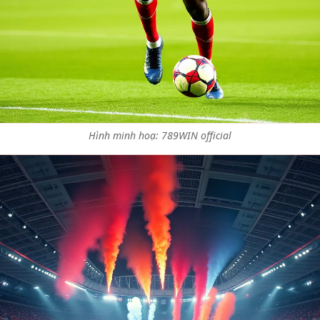
Hình minh hoạ: 789WIN official