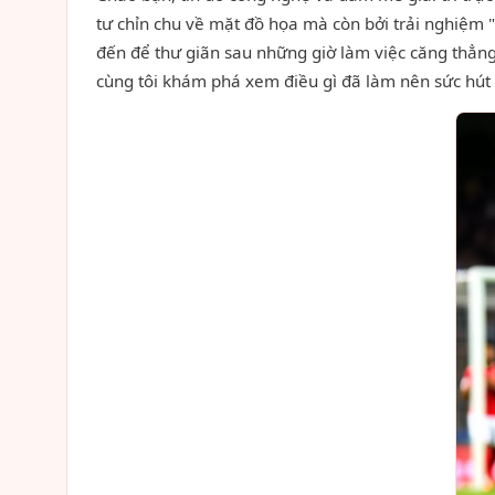
tư chỉn chu về mặt đồ họa mà còn bởi trải nghiệm
đến để thư giãn sau những giờ làm việc căng thẳng
cùng tôi khám phá xem điều gì đã làm nên sức hút