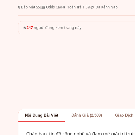
🔒 Bảo Mật SSL
🎰 Odds Cao
🔄 Hoàn Trả 1.5%
💳 Đa Kênh Nạp
🔥
247
người đang xem trang này
Nội Dung Bài Viết
Đánh Giá (2,589)
Giao Dịch
Chào bạn, tín đồ công nghệ và đam mê giải trí trự