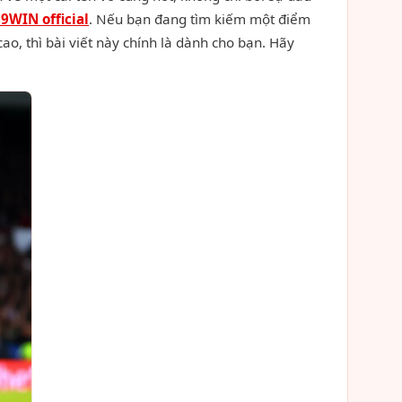
9WIN official
. Nếu bạn đang tìm kiếm một điểm
o, thì bài viết này chính là dành cho bạn. Hãy