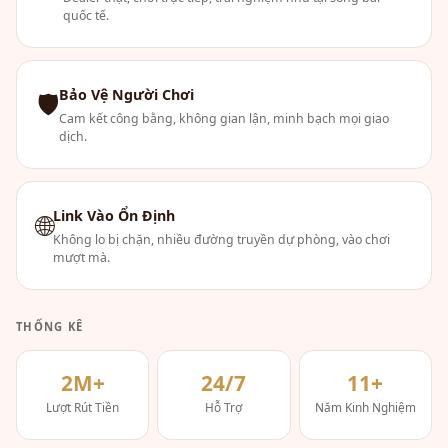
quốc tế.
Bảo Vệ Người Chơi
🛡
Cam kết công bằng, không gian lận, minh bạch mọi giao
dịch.
Link Vào Ổn Định
🌐
Không lo bị chặn, nhiều đường truyền dự phòng, vào chơi
mượt mà.
THỐNG KÊ
2M+
24/7
11+
Lượt Rút Tiền
Hỗ Trợ
Năm Kinh Nghiệm