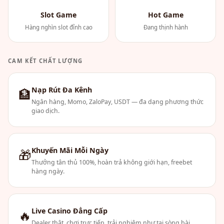
Slot Game
Hot Game
Hàng nghìn slot đỉnh cao
Đang thịnh hành
CAM KẾT CHẤT LƯỢNG
Nạp Rút Đa Kênh
🏦
Ngân hàng, Momo, ZaloPay, USDT — đa dạng phương thức
giao dịch.
Khuyến Mãi Mỗi Ngày
🎁
Thưởng tân thủ 100%, hoàn trả không giới hạn, freebet
hàng ngày.
Live Casino Đẳng Cấp
🔥
Dealer thật, chơi trực tiếp, trải nghiệm như tại sòng bài