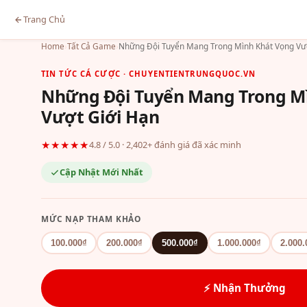
Trang Chủ
Home
›
Tất Cả Game
›
Những Đội Tuyển Mang Trong Mình Khát Vọng Vượ
TIN TỨC CÁ CƯỢC · CHUYENTIENTRUNGQUOC.VN
Những Đội Tuyển Mang Trong M
Vượt Giới Hạn
★★★★★
4.8 / 5.0 · 2,402+ đánh giá đã xác minh
Cập Nhật Mới Nhất
MỨC NẠP THAM KHẢO
100.000₫
200.000₫
500.000₫
1.000.000₫
2.000.
⚡ Nhận Thưởng