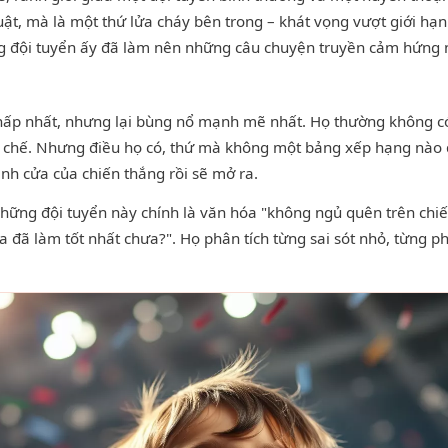
huật, mà là một thứ lửa cháy bên trong – khát vọng vượt giới hạ
ững đội tuyển ấy đã làm nên những câu chuyện truyền cảm hứng 
thấp nhất, nhưng lại bùng nổ mạnh mẽ nhất. Họ thường không c
ạn chế. Nhưng điều họ có, thứ mà không một bảng xếp hạng nào đ
ánh cửa của chiến thắng rồi sẽ mở ra.
hững đội tuyển này chính là văn hóa "không ngủ quên trên chiến
a đã làm tốt nhất chưa?". Họ phân tích từng sai sót nhỏ, từng p