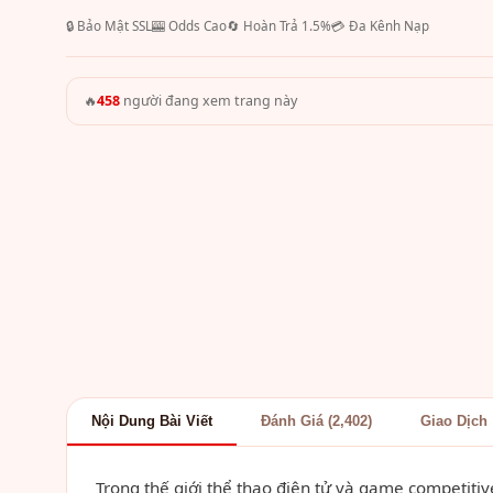
🔒 Bảo Mật SSL
🎰 Odds Cao
🔄 Hoàn Trả 1.5%
💳 Đa Kênh Nạp
🔥
458
người đang xem trang này
Nội Dung Bài Viết
Đánh Giá (2,402)
Giao Dịch
Trong thế giới thể thao điện tử và game competitiv