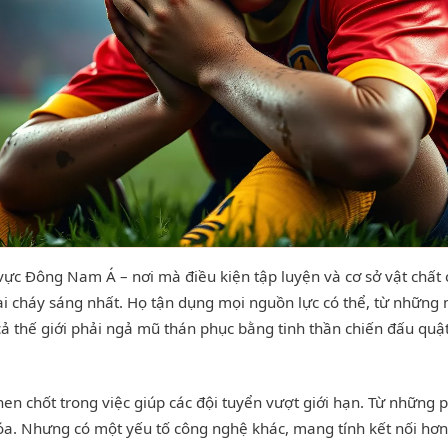
 vực Đông Nam Á – nơi mà điều kiện tập luyện và cơ sở vật chất
i cháy sáng nhất. Họ tận dụng mọi nguồn lực có thể, từ những m
cả thế giới phải ngả mũ thán phục bằng tinh thần chiến đấu quậ
en chốt trong việc giúp các đội tuyển vượt giới hạn. Từ những 
óa. Nhưng có một yếu tố công nghệ khác, mang tính kết nối hơn,