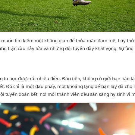
và muốn tìm kiếm một không gian để thỏa mãn đam mê, hãy thử g
 trận cầu nảy lửa và những đội tuyển đầy khát vọng. Sự ủng h
 ta học được rất nhiều điều. Đầu tiên, không có giới hạn nào là
 hết. Đó chỉ là một dấu phẩy, một khoảng lặng để bạn lấy đà cho
ội tuyển đoàn kết, nơi mỗi thành viên đều sẵn sàng hy sinh vì m