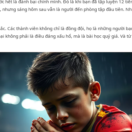
ước hết là đánh bại chính mình. Đó là khi bạn đã tập luyện 12 
kết, nhưng sáng hôm sau vẫn là người đến phòng tập đầu tiên. 
ắc. Các thành viên không chỉ là đồng đội, họ là những người b
ại không phải là điều đáng xấu hổ, mà là bài học quý giá. Và từ