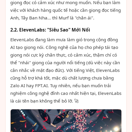
giọng đọc có cảm xúc như mong muốn. Nếu bạn làm
việc với khách hàng quốc tế hoặc cần giọng đọc tiếng
Anh, Tây Ban Nha... thì Murf là "chân ái".
2.2. ElevenLabs: "Siêu Sao" Mới Nổi
ElevenLabs đang làm mưa làm gió trong cộng đồng
AI tạo giọng nói. Công nghệ của họ cho phép tái tạo
giọng nói cực kỳ chân thực, có cảm xúc, thậm chí có
thể "nhái" giọng của người nổi tiếng (dù việc này cần
cân nhắc về mặt đạo đức). Với tiếng Việt, ElevenLabs
cũng hỗ trợ khá tốt, mặc dù chất lượng chưa bằng
Zalo AI hay FPT.AI. Tuy nhiên, nếu bạn muốn trải
nghiệm công nghệ đỉnh cao nhất hiện tại, ElevenLabs
là cái tên bạn không thể bỏ lỡ. 🚀