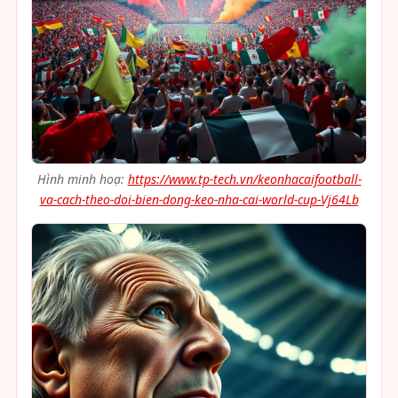
Hình minh hoạ:
https://www.tp-tech.vn/keonhacaifootball-
va-cach-theo-doi-bien-dong-keo-nha-cai-world-cup-Vj64Lb