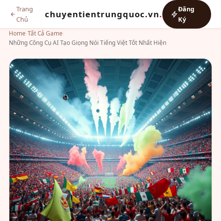
Trang
Đăng
chuyentientrungquoc.vn
.
Chủ
Ký
Home
›
Tất Cả Game
›
Những Công Cụ AI Tạo Giọng Nói Tiếng Việt Tốt Nhất Hiện