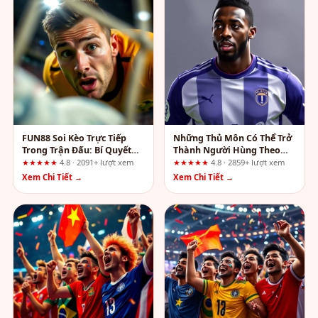
FUN88 Soi Kèo Trực Tiếp
Những Thủ Môn Có Thể Trở
Trong Trận Đấu: Bí Quyết
Thành Người Hùng Theo
Đọc Vị Thế Trận Cực Đỉnh
Nhận Định SIN88
★★★★★
4.8 · 2091+ lượt xem
★★★★★
4.8 · 2859+ lượt xem
Xem Chi Tiết →
Xem Chi Tiết →