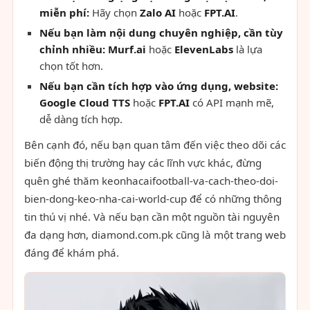
miễn phí:
Hãy chọn
Zalo AI
hoặc
FPT.AI
.
Nếu bạn làm nội dung chuyên nghiệp, cần tùy
chỉnh nhiều:
Murf.ai
hoặc
ElevenLabs
là lựa
chọn tốt hơn.
Nếu bạn cần tích hợp vào ứng dụng, website:
Google Cloud TTS
hoặc
FPT.AI
có API mạnh mẽ,
dễ dàng tích hợp.
Bên cạnh đó, nếu bạn quan tâm đến việc theo dõi các
biến động thị trường hay các lĩnh vực khác, đừng
quên ghé thăm keonhacaifootball-va-cach-theo-doi-
bien-dong-keo-nha-cai-world-cup để có những thông
tin thú vị nhé. Và nếu bạn cần một nguồn tài nguyên
đa dạng hơn, diamond.com.pk cũng là một trang web
đáng để khám phá.