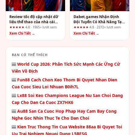
Review tốc độ cập nhật dữ
Dabet.games Nhận Định
liệu thể thao của nhà cái
Đội Tuyển Có Khả Năng Tạo
lode88.se.net: Ai nên và ai
Nhịp Chơi Biến Hóa Hơn
★★★★★
4.8 · 1965+ lượt xem
★★★★★
4.8 · 2272+ lượt xem
không nên tham gia?
Xem Chi Tiết →
Xem Chi Tiết →
BẠN CÓ THỂ THÍCH
🎰
World Cup 2026: Phân Tích Sức Mạnh Các Ứng Cử
Viên Vô Địch
🎰
Fun88 Cach Chon Keo Thom Bi Quyet Nhan Dien
Cua Cuoc Sieu Loi Nhuan B0ih7L
🎰
Lx88 Soi Keo Champions League Nu San Choi Dang
Cap Cho Dan Ca Cuoc ZX7HK6
🎰
Au88 San Ca Cuoc Hop Phap Hay Cam Bay Cong
Nghe Goc Nhin Thuc Te Cho Dan Choi
🎰
Kien Truc Thong Tin Cua Website 88aa Bi Quyet Toi
Uu Trai Nghiem Nguoi Dung L5BFSG