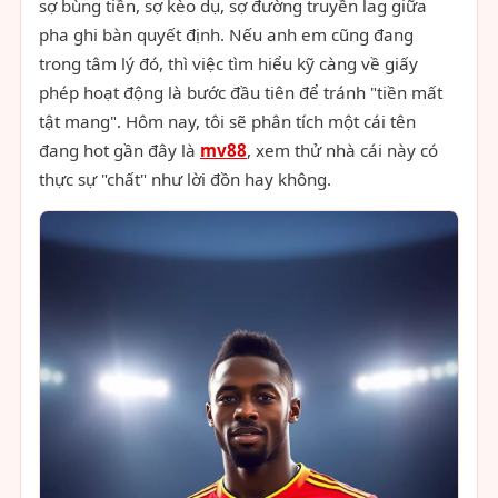
sợ bùng tiền, sợ kèo dụ, sợ đường truyền lag giữa
pha ghi bàn quyết định. Nếu anh em cũng đang
trong tâm lý đó, thì việc tìm hiểu kỹ càng về giấy
phép hoạt động là bước đầu tiên để tránh "tiền mất
tật mang". Hôm nay, tôi sẽ phân tích một cái tên
đang hot gần đây là
mv88
, xem thử nhà cái này có
thực sự "chất" như lời đồn hay không.