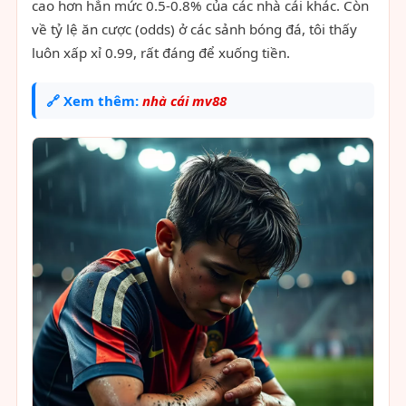
cao hơn hẳn mức 0.5-0.8% của các nhà cái khác. Còn
về tỷ lệ ăn cược (odds) ở các sảnh bóng đá, tôi thấy
luôn xấp xỉ 0.99, rất đáng để xuống tiền.
🔗 Xem thêm:
nhà cái mv88