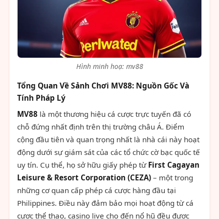
Hình minh hoạ: mv88
Tổng Quan Về Sảnh Chơi MV88: Nguồn Gốc Và
Tính Pháp Lý
MV88
là một thương hiệu cá cược trực tuyến đã có
chỗ đứng nhất định trên thị trường châu Á. Điểm
cộng đầu tiên và quan trọng nhất là nhà cái này hoạt
động dưới sự giám sát của các tổ chức cờ bạc quốc tế
uy tín. Cụ thể, họ sở hữu giấy phép từ
First Cagayan
Leisure & Resort Corporation (CEZA)
– một trong
những cơ quan cấp phép cá cược hàng đầu tại
Philippines. Điều này đảm bảo mọi hoạt động từ cá
cược thể thao, casino live cho đến nổ hũ đều được