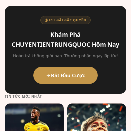
💰 ƯU ĐÃI ĐẶC QUYỀN
Khám Phá
CHUYENTIENTRUNGQUOC Hôm Nay
Hoàn trả không giới hạn. Thưởng nhận ngay lập tức!
Bắt Đầu Cược
TIN TỨC MỚI NHẤT