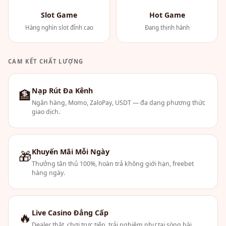
Slot Game
Hot Game
Hàng nghìn slot đỉnh cao
Đang thịnh hành
CAM KẾT CHẤT LƯỢNG
Nạp Rút Đa Kênh
🏦
Ngân hàng, Momo, ZaloPay, USDT — đa dạng phương thức
giao dịch.
Khuyến Mãi Mỗi Ngày
🎁
Thưởng tân thủ 100%, hoàn trả không giới hạn, freebet
hàng ngày.
Live Casino Đẳng Cấp
🔥
Dealer thật, chơi trực tiếp, trải nghiệm như tại sòng bài