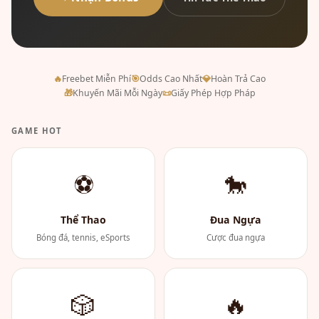
🔥
Freebet Miễn Phí
🎯
Odds Cao Nhất
💎
Hoàn Trả Cao
🎁
Khuyến Mãi Mỗi Ngày
📜
Giấy Phép Hợp Pháp
GAME HOT
⚽
🐎
Thể Thao
Đua Ngựa
Bóng đá, tennis, eSports
Cược đua ngựa
🎲
🔥