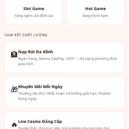
Slot Game
Hot Game
Hàng nghìn slot đỉnh cao
Đang thịnh hành
CAM KẾT CHẤT LƯỢNG
Nạp Rút Đa Kênh
🏦
Ngân hàng, Momo, ZaloPay, USDT — đa dạng phương thức
giao dịch.
Khuyến Mãi Mỗi Ngày
🎁
Thưởng tân thủ 100%, hoàn trả không giới hạn, freebet
hàng ngày.
Live Casino Đẳng Cấp
🔥
Dealer thật, chơi trực tiếp, trải nghiệm như tại sòng bài