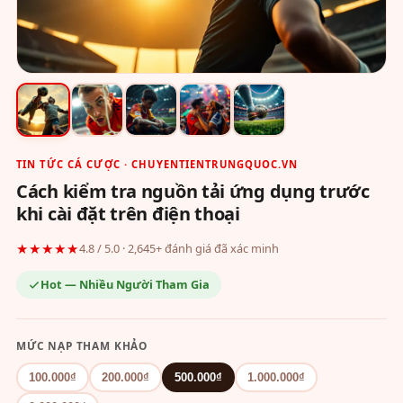
TIN TỨC CÁ CƯỢC · CHUYENTIENTRUNGQUOC.VN
Cách kiểm tra nguồn tải ứng dụng trước
khi cài đặt trên điện thoại
★★★★★
4.8 / 5.0 · 2,645+ đánh giá đã xác minh
Hot — Nhiều Người Tham Gia
MỨC NẠP THAM KHẢO
100.000₫
200.000₫
500.000₫
1.000.000₫