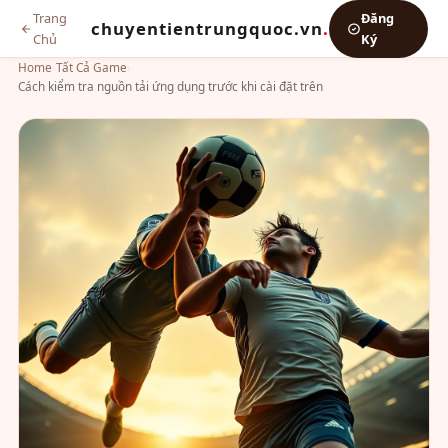
Trang
Đăng
chuyentientrungquoc.vn
.
Chủ
Ký
Home
›
Tất Cả Game
›
Cách kiểm tra nguồn tải ứng dụng trước khi cài đặt trên