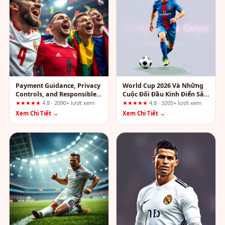
Payment Guidance, Privacy
World Cup 2026 Và Những
Controls, and Responsible
Cuộc Đối Đầu Kinh Điển Sắp
Gaming Resources: A
Diễn Ra
★★★★★
4.8 · 2090+ lượt xem
★★★★★
4.8 · 3205+ lượt xem
Complete s8zzz.com Review
Xem Chi Tiết →
Xem Chi Tiết →