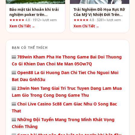
Bảo mật tài khoản khi trải
Trải Nghiệm Đồ Họa Rực Rỡ
nghiệm poker trên
Của Mỹ Vị Nhiệt Đới Trên
sky88z.sa.com – Những
HD88: Lời Đánh Giá Thẳng
★★★★★
4.8 · 1912+ lượt xem
★★★★★
4.8 · 3281+ lượt xem
điều cần tự kiểm chứng
Thắn
Xem Chi Tiết →
Xem Chi Tiết →
BẠN CÓ THỂ THÍCH
🎰
789win Kham Pha He Thong Game Bai Doi Thuong
Co Gi Khien Dan Choi Me Man 05Ow7Q
🎰
Open88 La Gi Huong Dan Chi Tiet Cho Nguoi Moi
Bat Dau Gnh53u
🎰
23win Nen Tang Giai Tri Truc Tuyen Dang Lam Mua
Lam Gio Trong Cong Dong Game Thu
🎰
Choi Live Casino Sc88 Cam Giac Nhu O Song Bac
That
🎰
Những Đội Tuyển Mang Trong Mình Khát Vọng
Chiến Thắng