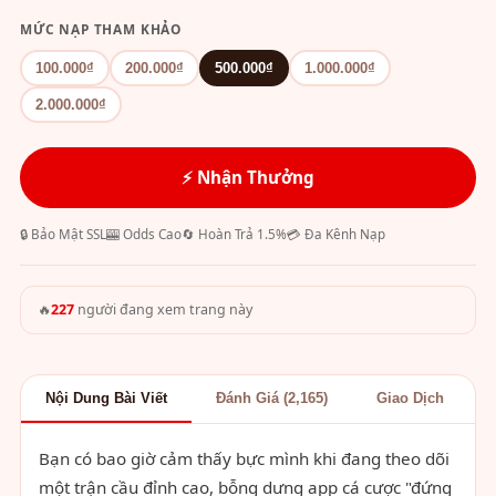
MỨC NẠP THAM KHẢO
100.000₫
200.000₫
500.000₫
1.000.000₫
2.000.000₫
⚡ Nhận Thưởng
🔒 Bảo Mật SSL
🎰 Odds Cao
🔄 Hoàn Trả 1.5%
💳 Đa Kênh Nạp
🔥
227
người đang xem trang này
Nội Dung Bài Viết
Đánh Giá (2,165)
Giao Dịch
Bạn có bao giờ cảm thấy bực mình khi đang theo dõi
một trận cầu đỉnh cao, bỗng dưng app cá cược "đứng