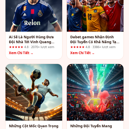
Ai Sẽ Là Người Hùng Đưa
Dabet.games Nhận Định
Đội Nhà Tới Vinh Quang
Đội Tuyển Có Khả Năng Tạo
World Cup 2026?
Nhịp Chơi Biến Hóa Hơn
★★★★★
4.8 · 2070+ lượt xem
★★★★★
4.8 · 3386+ lượt xem
Xem Chi Tiết →
Xem Chi Tiết →
Những Cột Mốc Quan Trọng
Những Đội Tuyển Mang