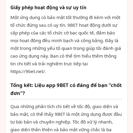
Giấy phép hoạt động và sự uy tín
Một ứng dụng có bảo mật tốt thường đi kèm với một
tổ chức đứng sau có uy tín. 9BET hoạt động dưới sự
cấp phép của các tổ chức cờ bạc quốc tế, đảm bảo
mọi hoạt động đều minh bạch và công bằng. Đây là
một trong những yếu tố quan trọng giúp tôi đánh giá
cao ứng dụng này. Bạn có thể tìm hiểu thêm thông
tin chi tiết và trải nghiệm trực tiếp tại
https://9bet.net/.
Tổng kết: Liệu app 9BET có đáng để bạn "chốt
đơn"?
Qua những phân tích chi tiết về tốc độ, giao diện và
bảo mật, có thể thấy 9BET là một ứng dụng được đầu
tư bài bản và chuyên nghiệp. Tốc độ xử lý nhanh,
giao diện thân thiện và bảo mật vững chắc là ba