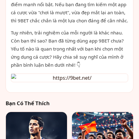
điểm mạnh nổi bật. Nếu bạn đang tìm kiếm một app
cá cược vừa "chơi là mượt", vừa đẹp mắt lại an toàn,
thì 9BET chắc chắn là một lựa chọn đáng để cân nhắc.
Tuy nhiên, trải nghiệm của mỗi người là khác nhau.
Còn bạn thì sao? Bạn đã từng dùng app 9BET chưa?
Yếu tố nào là quan trọng nhất với bạn khi chọn một
ứng dụng cá cược? Hãy chia sẻ suy nghĩ của mình ở
phần bình luận bên dưới nhé! 👇
Bạn Có Thể Thích