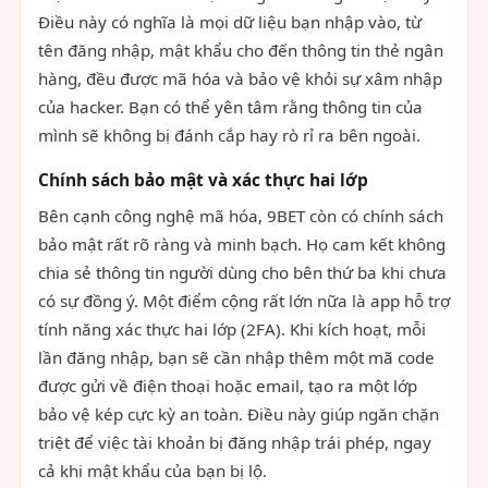
Điều này có nghĩa là mọi dữ liệu bạn nhập vào, từ
tên đăng nhập, mật khẩu cho đến thông tin thẻ ngân
hàng, đều được mã hóa và bảo vệ khỏi sự xâm nhập
của hacker. Bạn có thể yên tâm rằng thông tin của
mình sẽ không bị đánh cắp hay rò rỉ ra bên ngoài.
Chính sách bảo mật và xác thực hai lớp
Bên cạnh công nghệ mã hóa, 9BET còn có chính sách
bảo mật rất rõ ràng và minh bạch. Họ cam kết không
chia sẻ thông tin người dùng cho bên thứ ba khi chưa
có sự đồng ý. Một điểm cộng rất lớn nữa là app hỗ trợ
tính năng xác thực hai lớp (2FA). Khi kích hoạt, mỗi
lần đăng nhập, bạn sẽ cần nhập thêm một mã code
được gửi về điện thoại hoặc email, tạo ra một lớp
bảo vệ kép cực kỳ an toàn. Điều này giúp ngăn chặn
triệt để việc tài khoản bị đăng nhập trái phép, ngay
cả khi mật khẩu của bạn bị lộ.