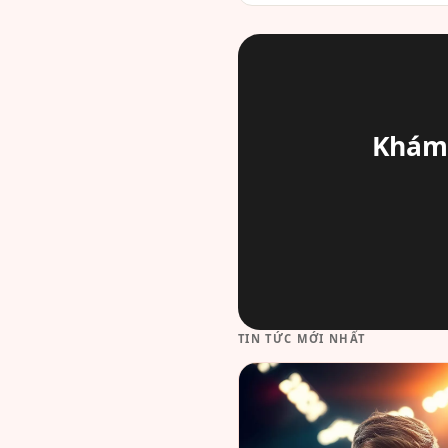
Khám
TIN TỨC MỚI NHẤT