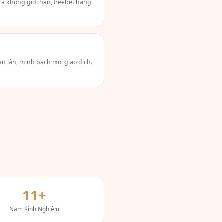
rả không giới hạn, freebet hàng
n lận, minh bạch mọi giao dịch.
11+
Năm Kinh Nghiệm