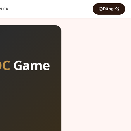
N CÁ
Đăng Ký
OC
Game