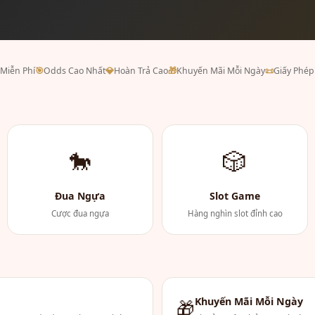
 Miễn Phí
🎯
Odds Cao Nhất
💎
Hoàn Trả Cao
🎁
Khuyến Mãi Mỗi Ngày
📜
Giấy Phép
🐎
🎲
Đua Ngựa
Slot Game
Cược đua ngựa
Hàng nghìn slot đỉnh cao
Khuyến Mãi Mỗi Ngày
🎁