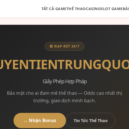
TẤT CẢ GAME
THỂ THAO
CASINO
SLOT GAME
BẮ
🤑 NẠP RÚT 24/7
UYENTIENTRUNGQU
Giấy Phép Hợp Pháp
Bảo mật cho ai đam mê thể thao — Odds cao nhất thị
trường, giao dịch minh bạch.
→ Nhận Bonus
Tin Tức Thể Thao