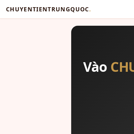
CHUYENTIENTRUNGQUOC
.
Vào
CH