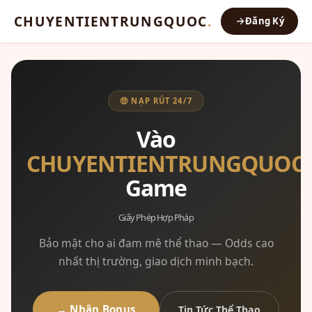
CHUYENTIENTRUNGQUOC
.
Đăng Ký
🤑 NẠP RÚT 24/7
Vào
CHUYENTIENTRUNGQUOC
Game
Giấy Phép Hợp Pháp
Bảo mật cho ai đam mê thể thao — Odds cao
nhất thị trường, giao dịch minh bạch.
→ Nhận Bonus
Tin Tức Thể Thao