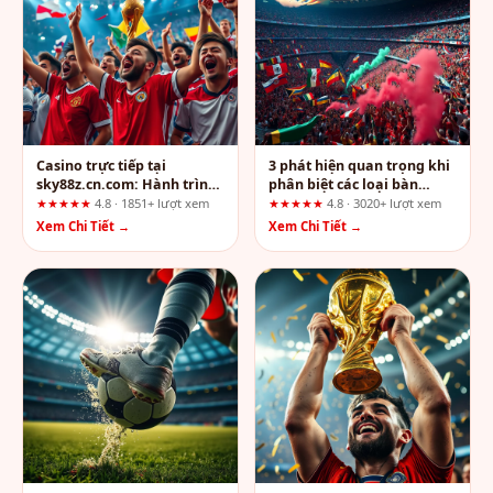
Casino trực tiếp tại
3 phát hiện quan trọng khi
sky88z.cn.com: Hành trình
phân biệt các loại bàn
tương tác từ điểm chạm
casino tại sin88z.cn.com
★★★★★
4.8 · 1851+ lượt xem
★★★★★
4.8 · 3020+ lượt xem
đầu tiên
Xem Chi Tiết →
Xem Chi Tiết →