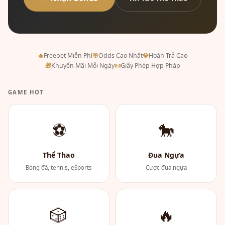
🔥
Freebet Miễn Phí
🎯
Odds Cao Nhất
💎
Hoàn Trả Cao
🎁
Khuyến Mãi Mỗi Ngày
📜
Giấy Phép Hợp Pháp
GAME HOT
⚽
🐎
Thể Thao
Đua Ngựa
Bóng đá, tennis, eSports
Cược đua ngựa
🎲
🔥