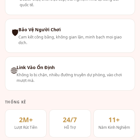
quốc tế.
Bảo Vệ Người Chơi
🛡
Cam kết công bằng, không gian lận, minh bạch mọi giao
dịch.
Link Vào Ổn Định
🌐
Không lo bị chặn, nhiều đường truyền dự phòng, vào chơi
mượt mà.
THỐNG KÊ
2M+
24/7
11+
Lượt Rút Tiền
Hỗ Trợ
Năm Kinh Nghiệm