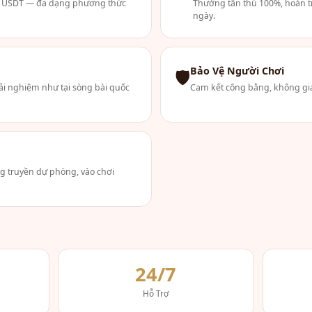
, USDT — đa dạng phương thức
Thưởng tân thủ 100%, hoàn t
ngày.
Bảo Vệ Người Chơi
🛡
 trải nghiệm như tại sòng bài quốc
Cam kết công bằng, không gia
g truyền dự phòng, vào chơi
24/7
Hỗ Trợ