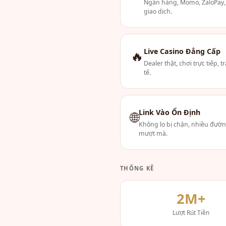
Ngân hàng, Momo, ZaloPay
giao dịch.
Live Casino Đẳng Cấp
🔥
Dealer thật, chơi trực tiếp,
tế.
Link Vào Ổn Định
🌐
Không lo bị chặn, nhiều đườn
mượt mà.
THỐNG KÊ
2M+
Lượt Rút Tiền