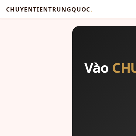
CHUYENTIENTRUNGQUOC
.
Vào
CH