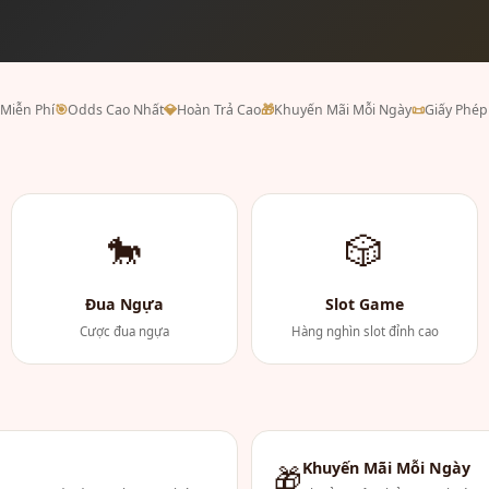
 Miễn Phí
🎯
Odds Cao Nhất
💎
Hoàn Trả Cao
🎁
Khuyến Mãi Mỗi Ngày
📜
Giấy Phép
🐎
🎲
Đua Ngựa
Slot Game
Cược đua ngựa
Hàng nghìn slot đỉnh cao
Khuyến Mãi Mỗi Ngày
🎁