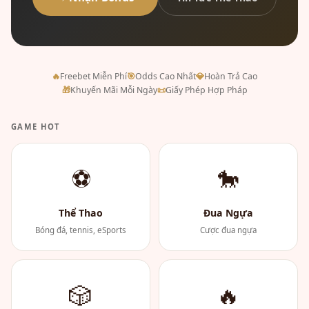
🔥
Freebet Miễn Phí
🎯
Odds Cao Nhất
💎
Hoàn Trả Cao
🎁
Khuyến Mãi Mỗi Ngày
📜
Giấy Phép Hợp Pháp
GAME HOT
⚽
🐎
Thể Thao
Đua Ngựa
Bóng đá, tennis, eSports
Cược đua ngựa
🎲
🔥