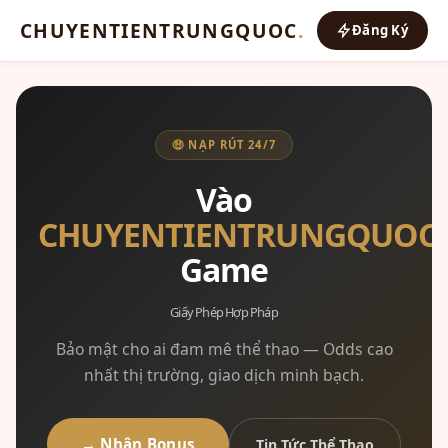
CHUYENTIENTRUNGQUOC
.
Đăng Ký
🤑 NẠP RÚT 24/7
Vào
CHUYENTIENTRUNGQUOC
Game
Giấy Phép Hợp Pháp
Bảo mật cho ai đam mê thể thao — Odds cao
nhất thị trường, giao dịch minh bạch.
→ Nhận Bonus
Tin Tức Thể Thao