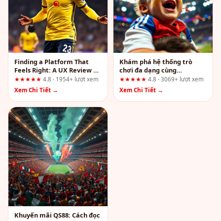
Finding a Platform That
Khám phá hệ thống trò
Feels Right: A UX Review of
chơi đa dạng cùng
cm88.dad
CM88.DAD: Điều cần kiểm
★★★★★
4.8 · 1954+ lượt xem
★★★★★
4.8 · 3069+ lượt xem
chứng trước khi đặt niềm
Xem Chi Tiết →
Xem Chi Tiết →
tin
Khuyến mãi QS88: Cách đọc