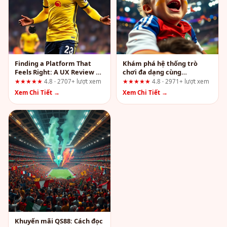
Finding a Platform That
Khám phá hệ thống trò
Feels Right: A UX Review of
chơi đa dạng cùng
cm88.dad
CM88.DAD: Điều cần kiểm
★★★★★
4.8 · 2707+ lượt xem
★★★★★
4.8 · 2971+ lượt xem
chứng trước khi đặt niềm
Xem Chi Tiết →
Xem Chi Tiết →
tin
Khuyến mãi QS88: Cách đọc