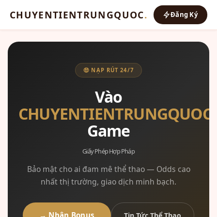
CHUYENTIENTRUNGQUOC
.
Đăng Ký
🤑 NẠP RÚT 24/7
Vào
CHUYENTIENTRUNGQUOC
Game
Giấy Phép Hợp Pháp
Bảo mật cho ai đam mê thể thao — Odds cao
nhất thị trường, giao dịch minh bạch.
→ Nhận Bonus
Tin Tức Thể Thao