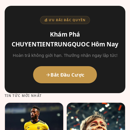
💰 ƯU ĐÃI ĐẶC QUYỀN
Khám Phá
CHUYENTIENTRUNGQUOC Hôm Nay
Hoàn trả không giới hạn. Thưởng nhận ngay lập tức!
Bắt Đầu Cược
TIN TỨC MỚI NHẤT