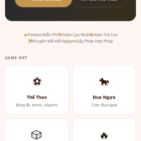
🔥
Freebet Miễn Phí
🎯
Odds Cao Nhất
💎
Hoàn Trả Cao
🎁
Khuyến Mãi Mỗi Ngày
📜
Giấy Phép Hợp Pháp
GAME HOT
⚽
🐎
Thể Thao
Đua Ngựa
Bóng đá, tennis, eSports
Cược đua ngựa
🎲
🔥