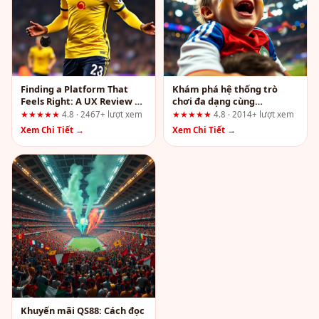
Finding a Platform That
Khám phá hệ thống trò
Feels Right: A UX Review of
chơi đa dạng cùng
cm88.dad
CM88.DAD: Điều cần kiểm
★★★★★
4.8 · 2467+ lượt xem
★★★★★
4.8 · 2014+ lượt xem
chứng trước khi đặt niềm
Xem Chi Tiết →
Xem Chi Tiết →
tin
Khuyến mãi QS88: Cách đọc