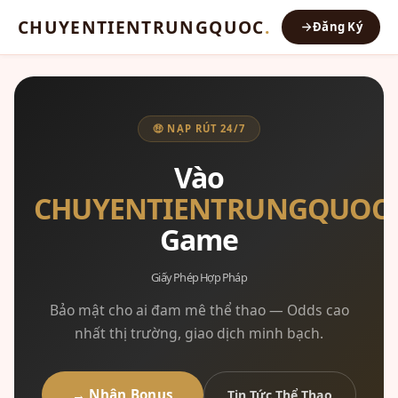
CHUYENTIENTRUNGQUOC
.
Đăng Ký
🤑 NẠP RÚT 24/7
Vào
CHUYENTIENTRUNGQUOC
Game
Giấy Phép Hợp Pháp
Bảo mật cho ai đam mê thể thao — Odds cao
nhất thị trường, giao dịch minh bạch.
→ Nhận Bonus
Tin Tức Thể Thao