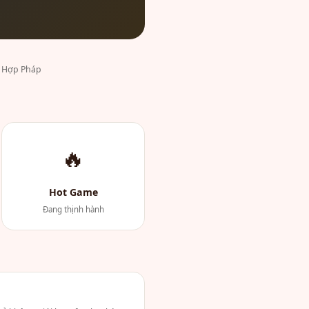
 Hợp Pháp
🔥
Hot Game
Đang thịnh hành