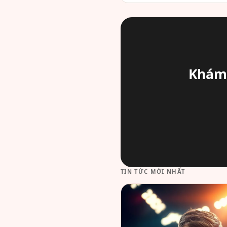
Khám
TIN TỨC MỚI NHẤT