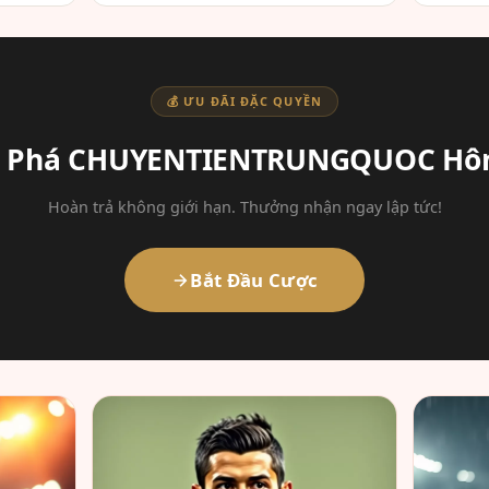
💰 ƯU ĐÃI ĐẶC QUYỀN
 Phá CHUYENTIENTRUNGQUOC Hô
Hoàn trả không giới hạn. Thưởng nhận ngay lập tức!
Bắt Đầu Cược