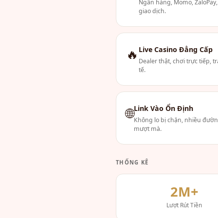
Ngân hàng, Momo, ZaloPay
giao dịch.
Live Casino Đẳng Cấp
🔥
Dealer thật, chơi trực tiếp,
tế.
Link Vào Ổn Định
🌐
Không lo bị chặn, nhiều đườn
mượt mà.
THỐNG KÊ
2M+
Lượt Rút Tiền