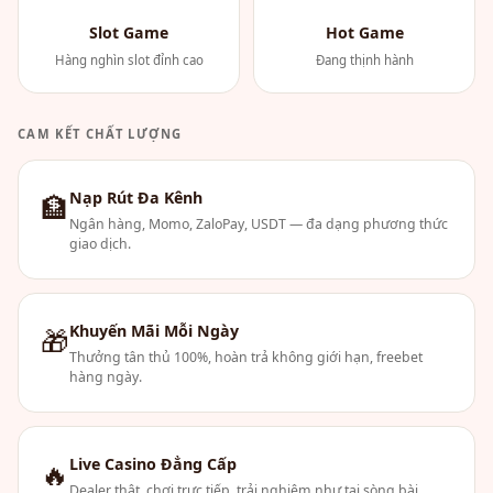
Slot Game
Hot Game
Hàng nghìn slot đỉnh cao
Đang thịnh hành
CAM KẾT CHẤT LƯỢNG
Nạp Rút Đa Kênh
🏦
Ngân hàng, Momo, ZaloPay, USDT — đa dạng phương thức
giao dịch.
Khuyến Mãi Mỗi Ngày
🎁
Thưởng tân thủ 100%, hoàn trả không giới hạn, freebet
hàng ngày.
Live Casino Đẳng Cấp
🔥
Dealer thật, chơi trực tiếp, trải nghiệm như tại sòng bài