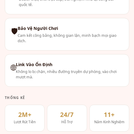
quốc tế.
Bảo Vệ Người Chơi
🛡
Cam kết công bằng, không gian lận, minh bạch mọi giao
dịch.
Link Vào Ổn Định
🌐
Không lo bị chặn, nhiều đường truyền dự phòng, vào chơi
mượt mà.
THỐNG KÊ
2M+
24/7
11+
Lượt Rút Tiền
Hỗ Trợ
Năm Kinh Nghiệm