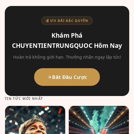
💰 ƯU ĐÃI ĐẶC QUYỀN
Khám Phá
CHUYENTIENTRUNGQUOC Hôm Nay
Hoàn trả không giới hạn. Thưởng nhận ngay lập tức!
Bắt Đầu Cược
TIN TỨC MỚI NHẤT