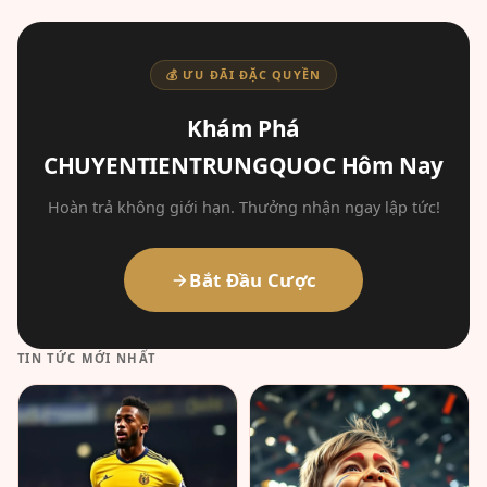
💰 ƯU ĐÃI ĐẶC QUYỀN
Khám Phá
CHUYENTIENTRUNGQUOC Hôm Nay
Hoàn trả không giới hạn. Thưởng nhận ngay lập tức!
Bắt Đầu Cược
TIN TỨC MỚI NHẤT