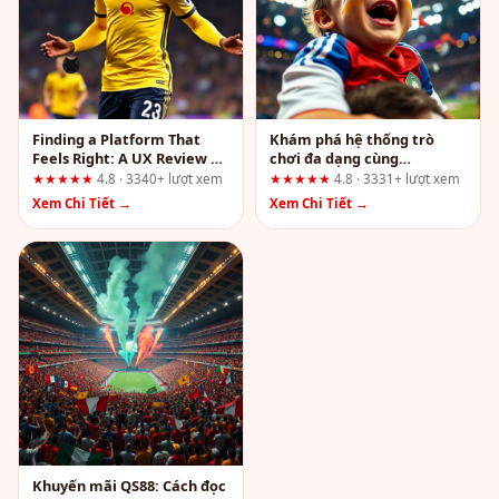
Finding a Platform That
Khám phá hệ thống trò
Feels Right: A UX Review of
chơi đa dạng cùng
cm88.dad
CM88.DAD: Điều cần kiểm
★★★★★
4.8 · 3340+ lượt xem
★★★★★
4.8 · 3331+ lượt xem
chứng trước khi đặt niềm
Xem Chi Tiết →
Xem Chi Tiết →
tin
Khuyến mãi QS88: Cách đọc