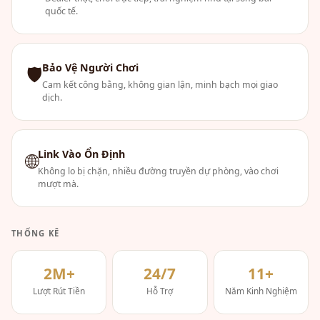
quốc tế.
Bảo Vệ Người Chơi
🛡
Cam kết công bằng, không gian lận, minh bạch mọi giao
dịch.
Link Vào Ổn Định
🌐
Không lo bị chặn, nhiều đường truyền dự phòng, vào chơi
mượt mà.
THỐNG KÊ
2M+
24/7
11+
Lượt Rút Tiền
Hỗ Trợ
Năm Kinh Nghiệm