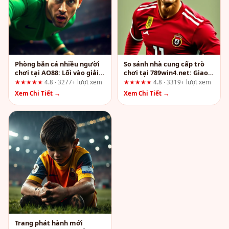
Phòng bắn cá nhiều người
So sánh nhà cung cấp trò
chơi tại AO88: Lối vào giải
chơi tại 789win4.net: Giao
trí đối kháng và hợp tác
diện, bộ điều khiển và chiều
★★★★★
4.8 · 3277+ lượt xem
★★★★★
4.8 · 3319+ lượt xem
cần được soi xét kỹ
sâu tính năng
Xem Chi Tiết →
Xem Chi Tiết →
Trang phát hành mới