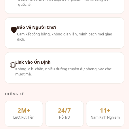
quốc tế.
Bảo Vệ Người Chơi
🛡
Cam kết công bằng, không gian lận, minh bạch mọi giao
dịch.
Link Vào Ổn Định
🌐
Không lo bị chặn, nhiều đường truyền dự phòng, vào chơi
mượt mà.
THỐNG KÊ
2M+
24/7
11+
Lượt Rút Tiền
Hỗ Trợ
Năm Kinh Nghiệm