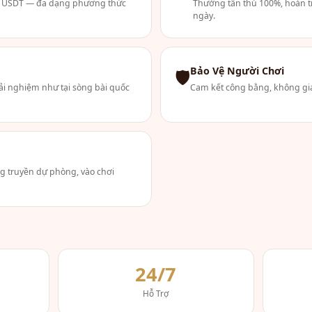
, USDT — đa dạng phương thức
Thưởng tân thủ 100%, hoàn t
ngày.
Bảo Vệ Người Chơi
🛡
 trải nghiệm như tại sòng bài quốc
Cam kết công bằng, không gia
g truyền dự phòng, vào chơi
24/7
Hỗ Trợ