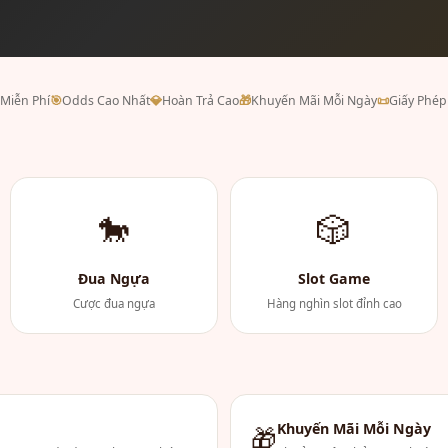
 Miễn Phí
🎯
Odds Cao Nhất
💎
Hoàn Trả Cao
🎁
Khuyến Mãi Mỗi Ngày
📜
Giấy Phép
🐎
🎲
Đua Ngựa
Slot Game
Cược đua ngựa
Hàng nghìn slot đỉnh cao
Khuyến Mãi Mỗi Ngày
🎁