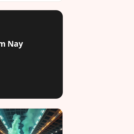
m Nay