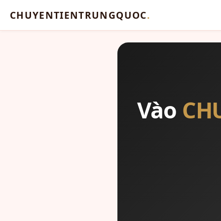
CHUYENTIENTRUNGQUOC
.
Vào
CH