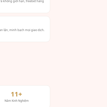
rả không giới hạn, freebet hàng
n lận, minh bạch mọi giao dịch.
11+
Năm Kinh Nghiệm