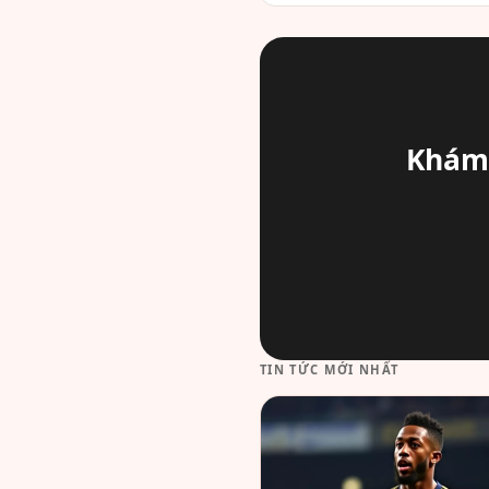
Khám
TIN TỨC MỚI NHẤT