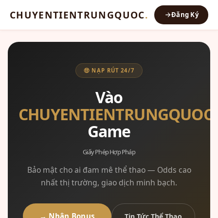
CHUYENTIENTRUNGQUOC
.
Đăng Ký
🤑 NẠP RÚT 24/7
Vào
CHUYENTIENTRUNGQUOC
Game
Giấy Phép Hợp Pháp
Bảo mật cho ai đam mê thể thao — Odds cao
nhất thị trường, giao dịch minh bạch.
→ Nhận Bonus
Tin Tức Thể Thao