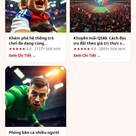
Khám phá hệ thống trò
Khuyến mãi QS88: Cách đọc
chơi đa dạng cùng
ưu đãi theo giá trị thực sau
CM88.DAD: Điều cần kiểm
vòng cược
★★★★★
4.8 · 2137+ lượt xem
★★★★★
4.8 · 2869+ lượt xem
chứng trước khi đặt niềm
Xem Chi Tiết →
Xem Chi Tiết →
tin
Phòng bắn cá nhiều người