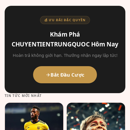
💰 ƯU ĐÃI ĐẶC QUYỀN
Khám Phá
CHUYENTIENTRUNGQUOC Hôm Nay
Hoàn trả không giới hạn. Thưởng nhận ngay lập tức!
Bắt Đầu Cược
TIN TỨC MỚI NHẤT