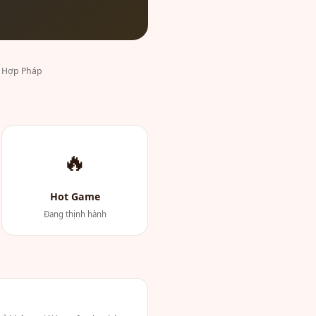
 Hợp Pháp
🔥
Hot Game
Đang thịnh hành