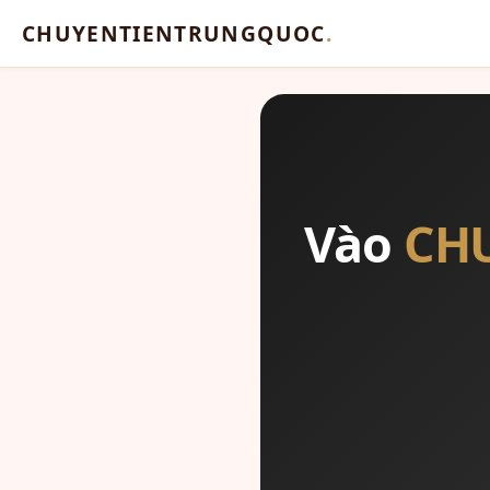
CHUYENTIENTRUNGQUOC
.
Vào
CH