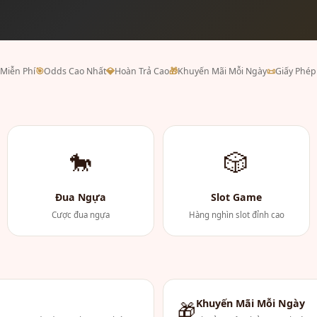
 Miễn Phí
🎯
Odds Cao Nhất
💎
Hoàn Trả Cao
🎁
Khuyến Mãi Mỗi Ngày
📜
Giấy Phép
🐎
🎲
Đua Ngựa
Slot Game
Cược đua ngựa
Hàng nghìn slot đỉnh cao
Khuyến Mãi Mỗi Ngày
🎁