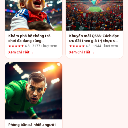
Khám phá hệ thống trò
Khuyến mãi QS88: Cách đọc
chơi đa dạng cùng
ưu đãi theo giá trị thực sau
CM88.DAD: Điều cần kiểm
vòng cược
★★★★★
4.8 · 3177+ lượt xem
★★★★★
4.8 · 1944+ lượt xem
chứng trước khi đặt niềm
Xem Chi Tiết →
Xem Chi Tiết →
tin
Phòng bắn cá nhiều người