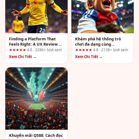
Finding a Platform That
Khám phá hệ thống trò
Feels Right: A UX Review of
chơi đa dạng cùng
cm88.dad
CM88.DAD: Điều cần kiểm
★★★★★
4.8 · 3286+ lượt xem
★★★★★
4.8 · 2138+ lượt xem
chứng trước khi đặt niềm
Xem Chi Tiết →
Xem Chi Tiết →
tin
Khuyến mãi QS88: Cách đọc