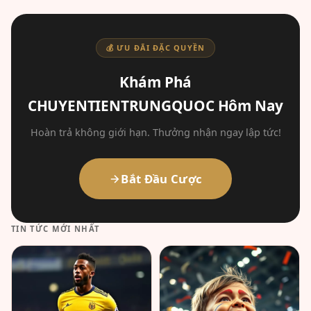
💰 ƯU ĐÃI ĐẶC QUYỀN
Khám Phá
CHUYENTIENTRUNGQUOC Hôm Nay
Hoàn trả không giới hạn. Thưởng nhận ngay lập tức!
Bắt Đầu Cược
TIN TỨC MỚI NHẤT