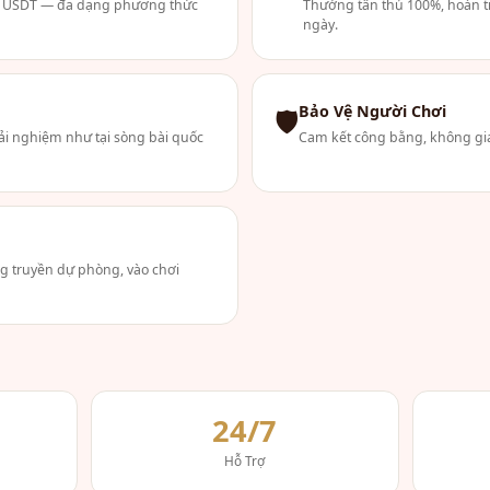
, USDT — đa dạng phương thức
Thưởng tân thủ 100%, hoàn t
ngày.
Bảo Vệ Người Chơi
🛡
 trải nghiệm như tại sòng bài quốc
Cam kết công bằng, không gia
g truyền dự phòng, vào chơi
24/7
Hỗ Trợ