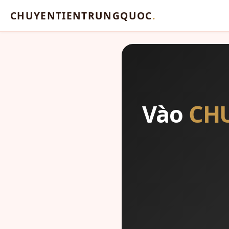
CHUYENTIENTRUNGQUOC
.
Vào
CH