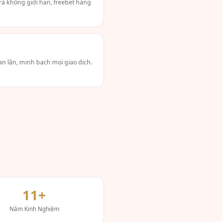
rả không giới hạn, freebet hàng
n lận, minh bạch mọi giao dịch.
11+
Năm Kinh Nghiệm