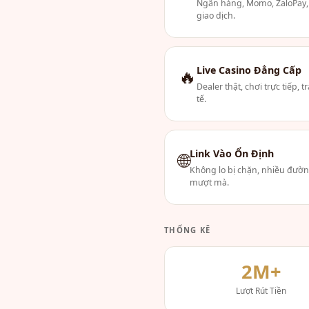
Ngân hàng, Momo, ZaloPay
giao dịch.
Live Casino Đẳng Cấp
🔥
Dealer thật, chơi trực tiếp,
tế.
Link Vào Ổn Định
🌐
Không lo bị chặn, nhiều đườn
mượt mà.
THỐNG KÊ
2M+
Lượt Rút Tiền