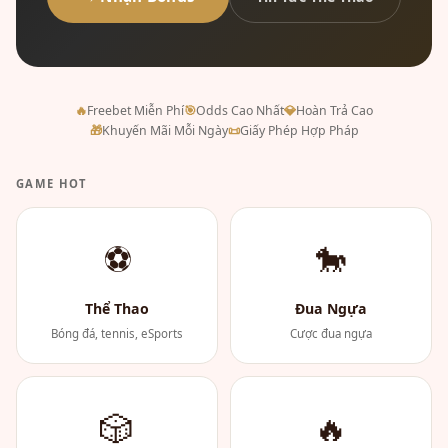
🔥
Freebet Miễn Phí
🎯
Odds Cao Nhất
💎
Hoàn Trả Cao
🎁
Khuyến Mãi Mỗi Ngày
📜
Giấy Phép Hợp Pháp
GAME HOT
⚽
🐎
Thể Thao
Đua Ngựa
Bóng đá, tennis, eSports
Cược đua ngựa
🎲
🔥