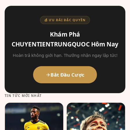
💰 ƯU ĐÃI ĐẶC QUYỀN
Khám Phá
CHUYENTIENTRUNGQUOC Hôm Nay
Hoàn trả không giới hạn. Thưởng nhận ngay lập tức!
Bắt Đầu Cược
TIN TỨC MỚI NHẤT