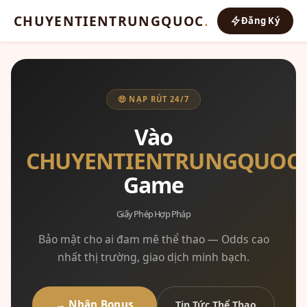
CHUYENTIENTRUNGQUOC
.
Đăng Ký
🤑 NẠP RÚT 24/7
Vào
CHUYENTIENTRUNGQUOC
Game
Giấy Phép Hợp Pháp
Bảo mật cho ai đam mê thể thao — Odds cao
nhất thị trường, giao dịch minh bạch.
→ Nhận Bonus
Tin Tức Thể Thao