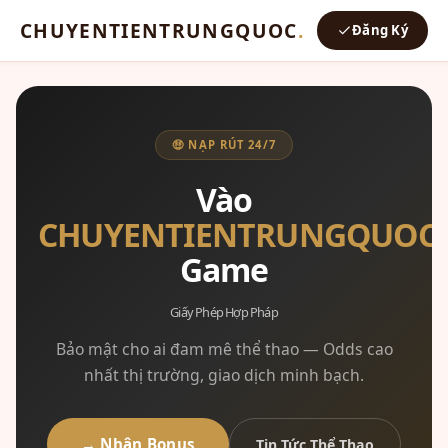
CHUYENTIENTRUNGQUOC
.
Đăng Ký
🤑 NẠP RÚT 24/7
Vào
CHUYENTIENTRUNGQUOC
Game
Giấy Phép Hợp Pháp
Bảo mật cho ai đam mê thể thao — Odds cao
nhất thị trường, giao dịch minh bạch.
→ Nhận Bonus
Tin Tức Thể Thao