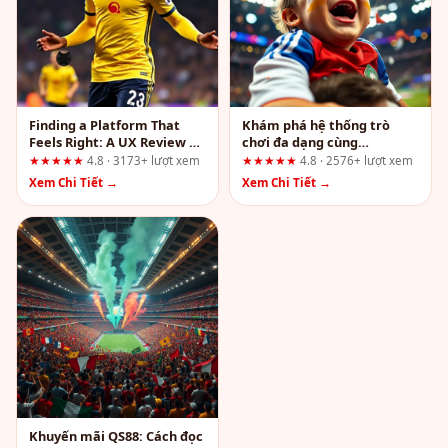
Finding a Platform That
Khám phá hệ thống trò
Feels Right: A UX Review of
chơi đa dạng cùng
cm88.dad
CM88.DAD: Điều cần kiểm
★★★★★
4.8 · 3173+ lượt xem
★★★★★
4.8 · 2576+ lượt xem
chứng trước khi đặt niềm
Xem Chi Tiết →
Xem Chi Tiết →
tin
Khuyến mãi QS88: Cách đọc