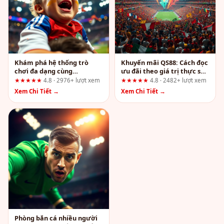
Khám phá hệ thống trò
Khuyến mãi QS88: Cách đọc
chơi đa dạng cùng
ưu đãi theo giá trị thực sau
CM88.DAD: Điều cần kiểm
vòng cược
★★★★★
4.8 · 2976+ lượt xem
★★★★★
4.8 · 2482+ lượt xem
chứng trước khi đặt niềm
Xem Chi Tiết →
Xem Chi Tiết →
tin
Phòng bắn cá nhiều người