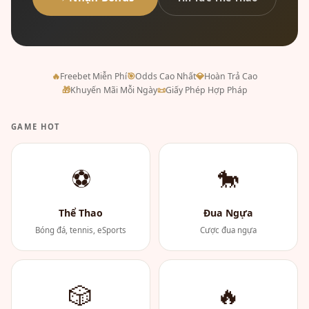
🔥
Freebet Miễn Phí
🎯
Odds Cao Nhất
💎
Hoàn Trả Cao
🎁
Khuyến Mãi Mỗi Ngày
📜
Giấy Phép Hợp Pháp
GAME HOT
⚽
🐎
Thể Thao
Đua Ngựa
Bóng đá, tennis, eSports
Cược đua ngựa
🎲
🔥