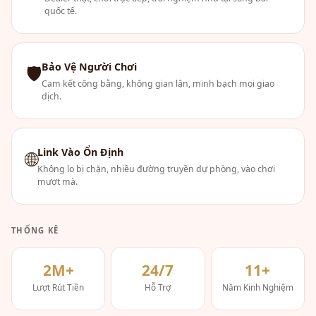
quốc tế.
Bảo Vệ Người Chơi
🛡
Cam kết công bằng, không gian lận, minh bạch mọi giao
dịch.
Link Vào Ổn Định
🌐
Không lo bị chặn, nhiều đường truyền dự phòng, vào chơi
mượt mà.
THỐNG KÊ
2M+
24/7
11+
Lượt Rút Tiền
Hỗ Trợ
Năm Kinh Nghiệm