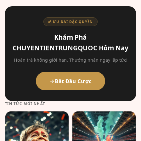
💰 ƯU ĐÃI ĐẶC QUYỀN
Khám Phá
CHUYENTIENTRUNGQUOC Hôm Nay
Hoàn trả không giới hạn. Thưởng nhận ngay lập tức!
Bắt Đầu Cược
TIN TỨC MỚI NHẤT