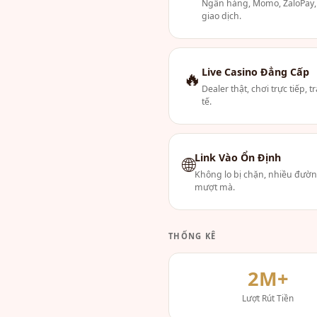
Ngân hàng, Momo, ZaloPay
giao dịch.
Live Casino Đẳng Cấp
🔥
Dealer thật, chơi trực tiếp,
tế.
Link Vào Ổn Định
🌐
Không lo bị chặn, nhiều đườn
mượt mà.
THỐNG KÊ
2M+
Lượt Rút Tiền