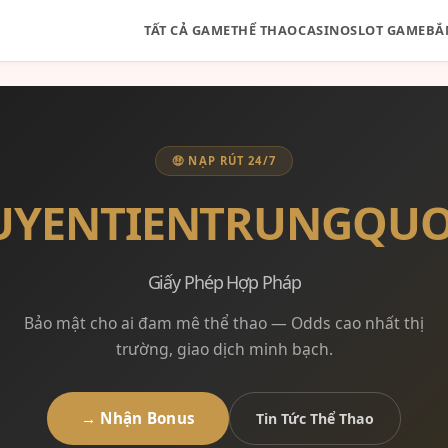
TẤT CẢ GAME
THỂ THAO
CASINO
SLOT GAME
BẮ
🤑 NẠP RÚT 24/7
UYENTIENTRUNGQU
Giấy Phép Hợp Pháp
Bảo mật cho ai đam mê thể thao — Odds cao nhất thị
trường, giao dịch minh bạch.
→ Nhận Bonus
Tin Tức Thể Thao