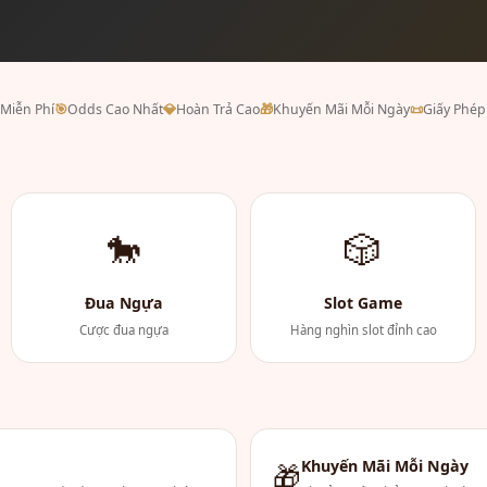
 Miễn Phí
🎯
Odds Cao Nhất
💎
Hoàn Trả Cao
🎁
Khuyến Mãi Mỗi Ngày
📜
Giấy Phép
🐎
🎲
Đua Ngựa
Slot Game
Cược đua ngựa
Hàng nghìn slot đỉnh cao
Khuyến Mãi Mỗi Ngày
🎁