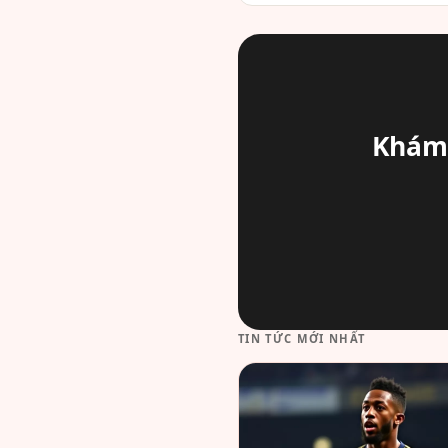
Khám
TIN TỨC MỚI NHẤT