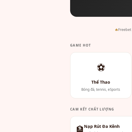
🔥
Freebet
GAME HOT
⚽
Thể Thao
Bóng đá, tennis, eSports
CAM KẾT CHẤT LƯỢNG
Nạp Rút Đa Kênh
🏦