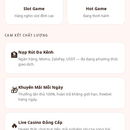
Slot Game
Hot Game
Hàng nghìn slot đỉnh cao
Đang thịnh hành
CAM KẾT CHẤT LƯỢNG
Nạp Rút Đa Kênh
🏦
Ngân hàng, Momo, ZaloPay, USDT — đa dạng phương thức
giao dịch.
Khuyến Mãi Mỗi Ngày
🎁
Thưởng tân thủ 100%, hoàn trả không giới hạn, freebet
hàng ngày.
Live Casino Đẳng Cấp
🔥
Dealer thật, chơi trực tiếp, trải nghiệm như tại sòng bài