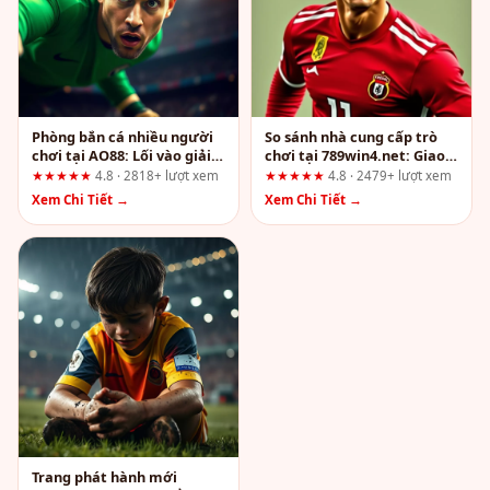
Phòng bắn cá nhiều người
So sánh nhà cung cấp trò
chơi tại AO88: Lối vào giải
chơi tại 789win4.net: Giao
trí đối kháng và hợp tác
diện, bộ điều khiển và chiều
★★★★★
4.8 · 2818+ lượt xem
★★★★★
4.8 · 2479+ lượt xem
cần được soi xét kỹ
sâu tính năng
Xem Chi Tiết →
Xem Chi Tiết →
Trang phát hành mới