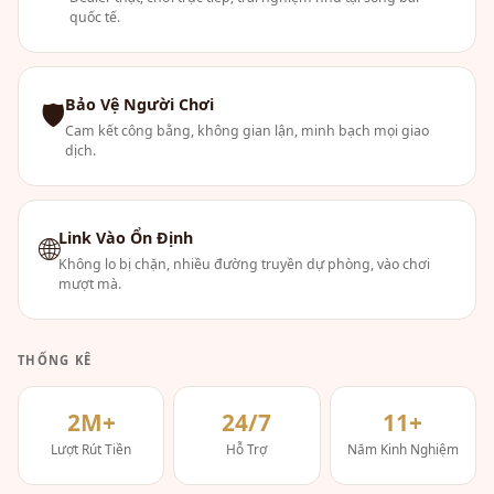
quốc tế.
Bảo Vệ Người Chơi
🛡
Cam kết công bằng, không gian lận, minh bạch mọi giao
dịch.
Link Vào Ổn Định
🌐
Không lo bị chặn, nhiều đường truyền dự phòng, vào chơi
mượt mà.
THỐNG KÊ
2M+
24/7
11+
Lượt Rút Tiền
Hỗ Trợ
Năm Kinh Nghiệm