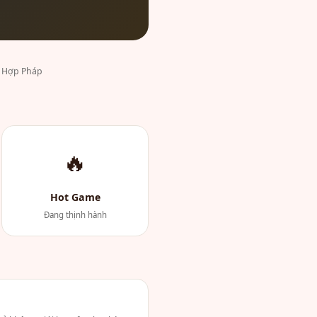
 Hợp Pháp
🔥
Hot Game
Đang thịnh hành