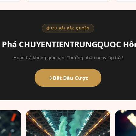
💰 ƯU ĐÃI ĐẶC QUYỀN
 Phá CHUYENTIENTRUNGQUOC Hô
Hoàn trả không giới hạn. Thưởng nhận ngay lập tức!
Bắt Đầu Cược