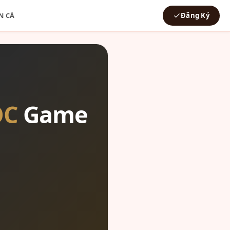
N CÁ
Đăng Ký
OC
Game