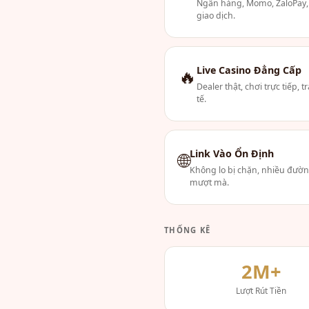
Ngân hàng, Momo, ZaloPay
giao dịch.
Live Casino Đẳng Cấp
🔥
Dealer thật, chơi trực tiếp,
tế.
Link Vào Ổn Định
🌐
Không lo bị chặn, nhiều đườn
mượt mà.
THỐNG KÊ
2M+
Lượt Rút Tiền