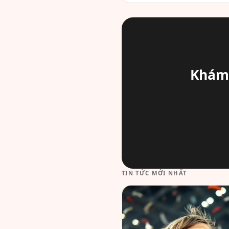
Khám
TIN TỨC MỚI NHẤT